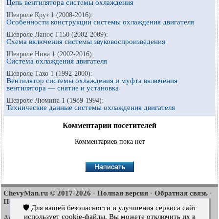
Цепь вентилятора системы охлаждения
Шевроле Круз 1 (2008-2016):
Особенности конструкции системы охлаждения двигателя
Шевроле Ланос Т150 (2002-2009):
Схема включения системы звуковоспроизведения
Шевроле Нива 1 (2002-2016):
Система охлаждения двигателя
Шевроле Тахо 1 (1992-2000):
Вентилятор системы охлаждения и муфта включения
вентилятора — снятие и установка
Шевроле Люмина 1 (1989-1994):
Технические данные системы охлаждения двигателя
Комментарии посетителей
Комментариев пока нет
ChevyMan.ru © 2017-2026
Полная версия
Обратная связь
·
·
·
Поиск по сайту
Интересно почитать
Карта сайта
·
·
🛡️ Для вашей безопасности и улучшения сервиса сайт
использует cookie-файлы. Вы можете отключить их в
Aveo
Aveo
Aveo
2003-2008
·
2006-2011
·
2012-2018
·