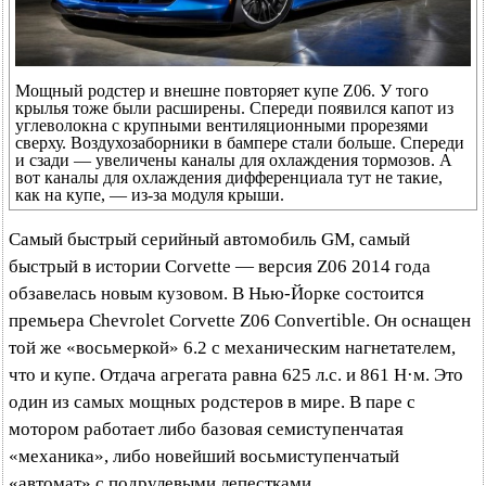
Мощный родстер и внешне повторяет купе Z06. У того
крылья тоже были расширены. Спереди появился капот из
углеволокна с крупными вентиляционными прорезями
сверху. Воздухозаборники в бампере стали больше. Спереди
и сзади — увеличены каналы для охлаждения тормозов. А
вот каналы для охлаждения дифференциала тут не такие,
как на купе, — из-за модуля крыши.
Самый быстрый серийный автомобиль GM, самый
быстрый в истории Corvette — версия Z06 2014 года
обзавелась новым кузовом. В Нью-Йорке состоится
премьера Chevrolet Corvette Z06 Convertible. Он оснащен
той же «восьмеркой» 6.2 с механическим нагнетателем,
что и купе. Отдача агрегата равна 625 л.с. и 861 Н·м. Это
один из самых мощных родстеров в мире. В паре с
мотором работает либо базовая семиступенчатая
«механика», либо новейший восьмиступенчатый
«автомат» с подрулевыми лепестками.