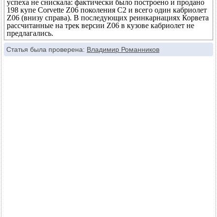
успеха не снискала: фактически было построено и продано
198 купе Corvette Z06 поколения С2 и всего один кабриолет
Z06 (внизу справа). В последующих реинкарнациях Корвета
рассчитанные на трек версии Z06 в кузове кабриолет не
предлагались.
Статья была проверена:
Владимир Романников