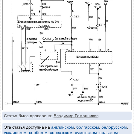
Статья была проверена:
Владимир Романников
Эта статья доступна на
английском
,
болгарском
,
белорусском
,
украинском
,
сербском
,
хорватском
,
румынском
,
польском
,