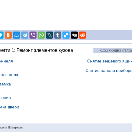
етти 1: Ремонт элементов кузова
СЛЕДУЮЩИЕ СТАТ
туннеля
Снятие вещевого ящи
Снятие панели прибор
неля пола
 замка
еления
мка двери
илей Шевроле: