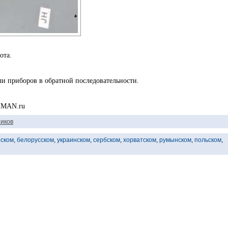
ота.
 приборов в обратной последовательности.
YMAN.ru
иков
рском
,
белорусском
,
украинском
,
сербском
,
хорватском
,
румынском
,
польском
,