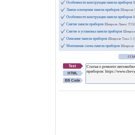
Особенности конструкции панели приборов
Ш
Лампа освещения панели приборов
Шевроле 
Особенности конструкции панели приборов
Ш
Снятие панели приборов
Шевроле Ланос Т150
Снятие и установка панели приборов
Шевроле
Описание панели приборов
Шевроле Тахо 1 (
Монтажная схема панели приборов
Шевроле 
ССЫ
Text
HTML
BB Code