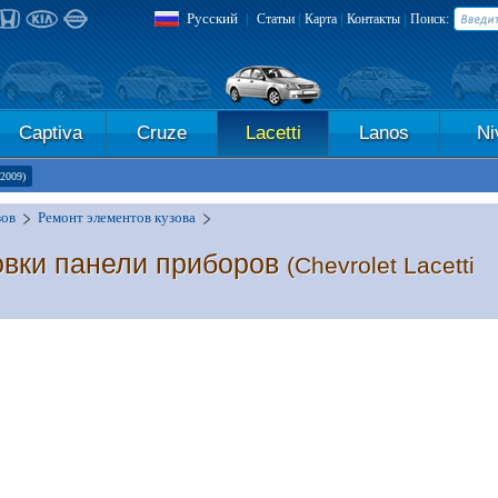
Русский
|
|
|
|
Статьи
Карта
Контакты
Поиск:
Captiva
Cruze
Lacetti
Lanos
Ni
-2009)
зов
Ремонт элементов кузова
овки панели приборов
(Chevrolet Lacetti