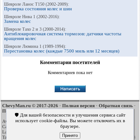
Шевроле Ланос Т150 (2002-2009):
Проверка состояния колес и шин
Шевроле Нива 1 (2002-2016):
Замена колес
Шевроле Тахо 2 и 3 (2000-2014):
Антиблокировочная система тормозов: датчики частоты
вращения колес
Шевроле Люмина 1 (1989-1994):
Перестановка колес (каждые 7500 миль или 12 месяцев)
Комментарии посетителей
Комментариев пока нет
ChevyMan.ru © 2017-2026
Полная версия
Обратная связь
·
·
·
Поиск по сайту
Интересно почитать
Карта сайта
·
·
🛡️ Для вашей безопасности и улучшения сервиса сайт
использует cookie-файлы. Вы можете отключить их в
Aveo
Aveo
Aveo
2003-2008
·
2006-2011
·
2012-2018
·
браузере.
Captiva
Cruze
Lacetti
2006-2018
·
2008-2016
·
2002-2009
·
Lanos
Niva
Tahoe
2002-2009
·
2002-2016
·
1992-2000
·
Принято
Tahoe
Люмина 1
Трейлблейзер 1
2000-2014
·
1989-1994
·
2001-2008