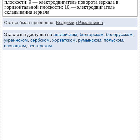
плоскости; 9 — электродвигатель поворота зеркала в
горизонтальной плоскости; 10 — электродвигатель
складывания зеркала
Статья была проверена:
Владимир Романников
Эта статья доступна на
английском
,
болгарском
,
белорусском
,
украинском
,
сербском
,
хорватском
,
румынском
,
польском
,
словацком
,
венгерском