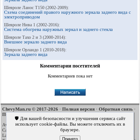
Шевроле Ланос Т150 (2002-2009):
Схема соединений правого наружного зеркала заднего вида с
электроприводом
Шевроле Нива 1 (2002-2016):
Система обогрева наружных зеркал и заднего стекла
Шевроле Тахо 2 и 3 (2000-2014):
Внешнее зеркало заднего вида
Шевроле Орландо 1 (2010-2018):
Зеркала заднего вида
Комментарии посетителей
Комментариев пока нет
ChevyMan.ru © 2017-2026
Полная версия
Обратная связь
·
·
·
Поиск по сайту
Интересно почитать
Карта сайта
·
·
🛡️ Для вашей безопасности и улучшения сервиса сайт
использует cookie-файлы. Вы можете отключить их в
Aveo
Aveo
Aveo
2003-2008
·
2006-2011
·
2012-2018
·
браузере.
Captiva
Cruze
Lacetti
2006-2018
·
2008-2016
·
2002-2009
·
Lanos
Niva
Tahoe
2002-2009
·
2002-2016
·
1992-2000
·
Принято