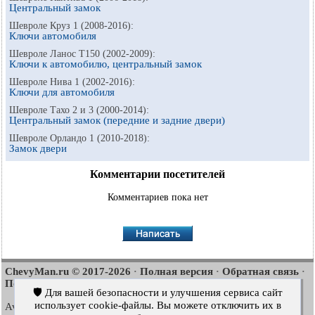
Центральный замок
Шевроле Круз 1 (2008-2016):
Ключи автомобиля
Шевроле Ланос Т150 (2002-2009):
Ключи к автомобилю, центральный замок
Шевроле Нива 1 (2002-2016):
Ключи для автомобиля
Шевроле Тахо 2 и 3 (2000-2014):
Центральный замок (передние и задние двери)
Шевроле Орландо 1 (2010-2018):
Замок двери
Комментарии посетителей
Комментариев пока нет
ChevyMan.ru © 2017-2026
Полная версия
Обратная связь
·
·
·
Поиск по сайту
Интересно почитать
Карта сайта
·
·
🛡️ Для вашей безопасности и улучшения сервиса сайт
использует cookie-файлы. Вы можете отключить их в
Aveo
Aveo
Aveo
2003-2008
·
2006-2011
·
2012-2018
·