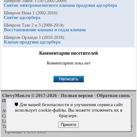
Шевроле Ланос Т150 (2002-2009):
Снятие электромагнитного клапана продувки адсорбера
Шевроле Нива 1 (2002-2016):
Снятие адсорбера
Шевроле Тахо 2 и 3 (2000-2014):
Восстановление клапана и седла клапана
Шевроле Орландо 1 (2010-2018):
Клапан продувки адсорбера
Комментарии посетителей
Комментариев пока нет
ChevyMan.ru © 2017-2026
Полная версия
Обратная связь
·
·
·
Поиск по сайту
Интересно почитать
Карта сайта
·
·
🛡️ Для вашей безопасности и улучшения сервиса сайт
использует cookie-файлы. Вы можете отключить их в
Aveo
Aveo
Aveo
2003-2008
·
2006-2011
·
2012-2018
·
браузере.
Captiva
Cruze
Lacetti
2006-2018
·
2008-2016
·
2002-2009
·
Lanos
Niva
Tahoe
2002-2009
·
2002-2016
·
1992-2000
·
Принято
Tahoe
Люмина 1
Трейлблейзер 1
2000-2014
·
1989-1994
·
2001-2008
Орландо 1
·
2010-2018