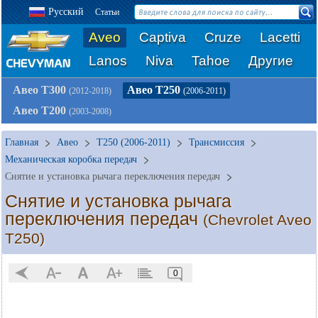
Русский
Статьи
Aveo
Captiva
Cruze
Lacetti
Lanos
Niva
Tahoe
Другие
Авео Т300
Авео Т250
(2012-2018)
(2006-2011)
Авео Т200
(2003-2008)
Главная
Авео
T250 (2006-2011)
Трансмиссия
Механическая коробка передач
Снятие и установка рычага переключения передач
Снятие и установка рычага
переключения передач
(Chevrolet Aveo
T250)
0