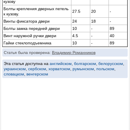
кузову
Болты крепления дверных петель
27.5
20
-
к кузову.
Винты фиксатора двери
24
18
-
Болты замка передней двери
10
-
89
Винт наружной ручки двери
4.5
-
40
Гайки стеклоподъемника
10
-
89
Статья была проверена:
Владимир Романников
Эта статья доступна на
английском
,
болгарском
,
белорусском
,
украинском
,
сербском
,
хорватском
,
румынском
,
польском
,
словацком
,
венгерском