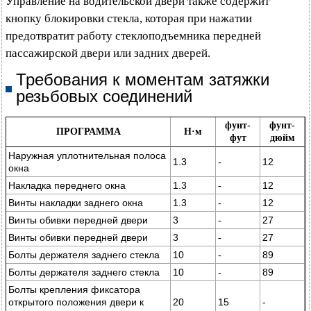
Управление на водительской двери также содержит
кнопку блокировки стекла, которая при нажатии
предотвратит работу стеклоподъемника передней
пассажирской двери или задних дверей.
Требования к моментам затяжки
резьбовых соединений
фунт-
фунт-
ПРОГРАММА
Н·м
фут
дюйм
Наружная уплотнительная полоса
1.3
-
12
окна
Накладка переднего окна
1.3
-
12
Винты накладки заднего окна
1.3
-
12
Винты обивки передней двери
3
-
27
Винты обивки передней двери
3
-
27
Болты держателя заднего стекла
10
-
89
Болты держателя заднего стекла
10
-
89
Болты крепления фиксатора
открытого положения двери к
20
15
-