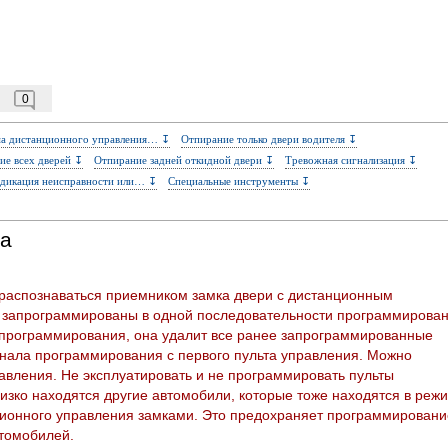
0
а дистанционного управления… ↧
Отпирание только двери водителя ↧
ие всех дверей ↧
Отпирание задней откидной двери ↧
Тревожная сигнализация ↧
дикация неисправности или… ↧
Специальные инструменты ↧
та
 распознаваться приемником замка двери с дистанционным
 запрограммированы в одной последовательности программирован
 программирования, она удалит все ранее запрограммированные
гнала программирования с первого пульта управления. Можно
авления. Не эксплуатировать и не программировать пульты
изко находятся другие автомобили, которые тоже находятся в реж
ионного управления замками. Это предохраняет программировани
томобилей.