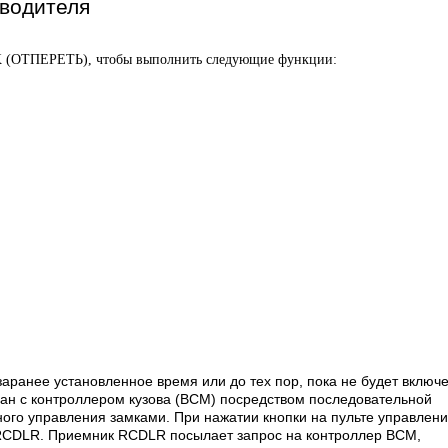
 водителя
 (ОТПЕРЕТЬ), чтобы выполнить следующие функции:
заранее установленное время или до тех пор, пока не будет включ
ан с контроллером кузова (BCM) посредством последовательной
ого управления замками. При нажатии кнопки на пульте управлен
RCDLR. Приемник RCDLR посылает запрос на контроллер BCM,