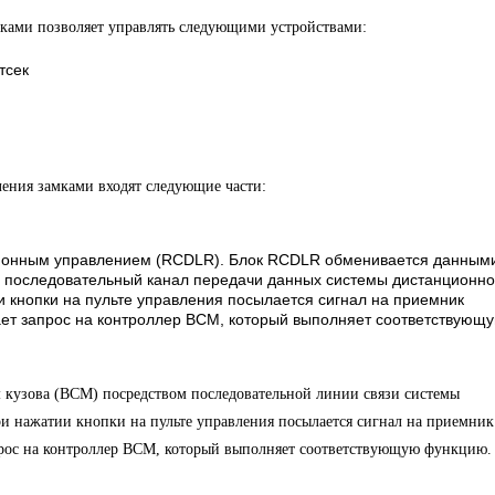
ками позволяет управлять следующими устройствами:
тсек
ления замками входят следующие части:
ционным управлением (RCDLR). Блок RCDLR обменивается данными
з последовательный канал передачи данных системы дистанционно
 кнопки на пульте управления посылается сигнал на приемник
т запрос на контроллер BCM, который выполняет соответствующ
кузова (BCM) посредством последовательной линии связи системы
и нажатии кнопки на пульте управления посылается сигнал на приемник
ос на контроллер BCM, который выполняет соответствующую функцию.