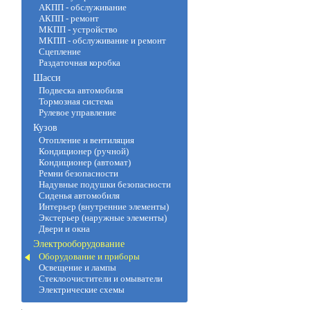
АКПП - обслуживание
АКПП - ремонт
МКПП - устройство
МКПП - обслуживание и ремонт
Сцепление
Раздаточная коробка
Шасси
Подвеска автомобиля
Тормозная система
Рулевое управление
Кузов
Отопление и вентиляция
Кондиционер (ручной)
Кондиционер (автомат)
Ремни безопасности
Надувные подушки безопасности
Сиденья автомобиля
Интерьер (внутренние элементы)
Экстерьер (наружные элементы)
Двери и окна
Электрооборудование
Оборудование и приборы
Освещение и лампы
Стеклоочистители и омыватели
Электрические схемы