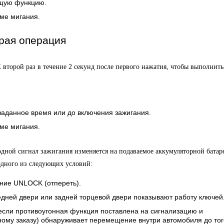
ющую функцию.
ме мигания.
орая операция
торой раз в течение 2 секунд после первого нажатия, чтобы выполнить
заданное время или до включения зажигания.
ме мигания.
одной сигнал зажигания изменяется на подаваемое аккумуляторной батар
одного из следующих условий:
ние UNLOCK (отпереть).
дней двери или задней торцевой двери показывают работу ключей
если противоугонная функция поставлена на сигнализацию и
ьному заказу) обнаруживает перемещение внутри автомобиля до тог