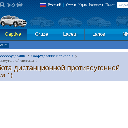
Русский
|
|
|
|
Статьи
Карта
Контакты
Поиск:
Captiva
Cruze
Lacetti
Lanos
Ni
-2018)
рооборудование
Оборудование и приборы
тивоугонной системы
ота дистанционной противоугонной
va 1)