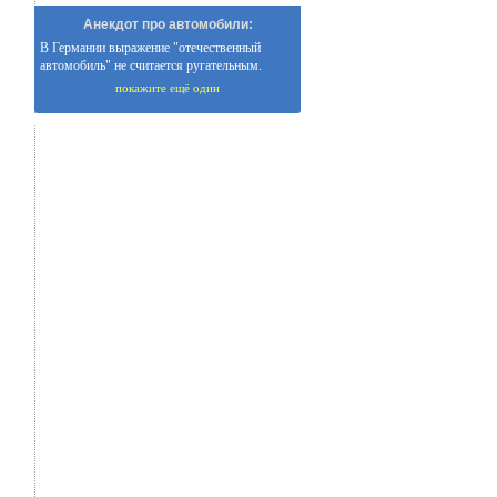
Анекдот про автомобили:
В Германии выражение "отечественный
автомобиль" не считается ругательным.
покажите ещё один