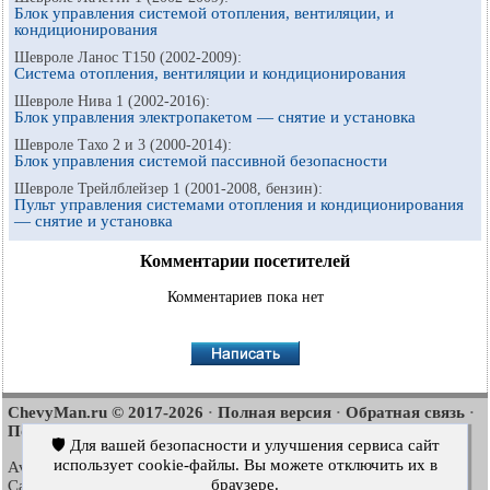
Блок управления системой отопления, вентиляции, и
кондиционирования
Шевроле Ланос Т150 (2002-2009):
Система отопления, вентиляции и кондиционирования
Шевроле Нива 1 (2002-2016):
Блок управления электропакетом — снятие и установка
Шевроле Тахо 2 и 3 (2000-2014):
Блок управления системой пассивной безопасности
Шевроле Трейлблейзер 1 (2001-2008, бензин):
Пульт управления системами отопления и кондиционирования
— снятие и установка
Комментарии посетителей
Комментариев пока нет
ChevyMan.ru © 2017-2026
Полная версия
Обратная связь
·
·
·
Поиск по сайту
Интересно почитать
Карта сайта
·
·
🛡️ Для вашей безопасности и улучшения сервиса сайт
использует cookie-файлы. Вы можете отключить их в
Aveo
Aveo
Aveo
2003-2008
·
2006-2011
·
2012-2018
·
браузере.
Captiva
Cruze
Lacetti
2006-2018
·
2008-2016
·
2002-2009
·