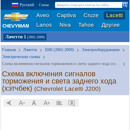
Русский
Статьи
Aveo
Captiva
Cruze
Lacetti
Lanos
Niva
Tahoe
Другие
Лачетти 1
(2002-2009)
Главная
Лачетти
J200 (2002-2009)
Электрооборудование
Электрические схемы
Схема включения сигналов торможения и света заднего хода (хэтчбек)
Схема включения сигналов
торможения и света заднего хода
(хэтчбек)
(Chevrolet Lacetti J200)
0