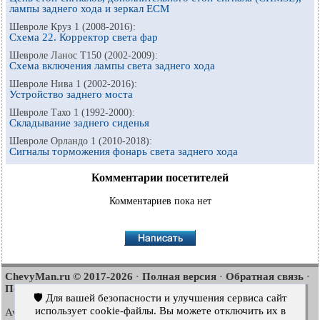
лампы заднего хода и зеркал ECM
Шевроле Круз 1 (2008-2016):
Схема 22. Корректор света фар
Шевроле Ланос Т150 (2002-2009):
Схема включения лампы света заднего хода
Шевроле Нива 1 (2002-2016):
Устройство заднего моста
Шевроле Тахо 1 (1992-2000):
Складывание заднего сиденья
Шевроле Орландо 1 (2010-2018):
Сигналы торможения фонарь света заднего хода
Комментарии посетителей
Комментариев пока нет
ChevyMan.ru © 2017-2026
Полная версия
Обратная связь
·
·
·
Поиск по сайту
Интересно почитать
Карта сайта
·
·
🛡️ Для вашей безопасности и улучшения сервиса сайт
использует cookie-файлы. Вы можете отключить их в
Aveo
Aveo
Aveo
2003-2008
·
2006-2011
·
2012-2018
·