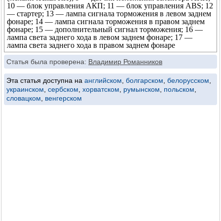
10 — блок управления АКП; 11 — блок управления ABS; 12
— стартер; 13 — лампа сигнала торможения в левом заднем
фонаре; 14 — лампа сигнала торможения в правом заднем
фонаре; 15 — дополнительный сигнал торможения; 16 —
лампа света заднего хода в левом заднем фонаре; 17 —
лампа света заднего хода в правом заднем фонаре
Статья была проверена:
Владимир Романников
Эта статья доступна на
английском
,
болгарском
,
белорусском
,
украинском
,
сербском
,
хорватском
,
румынском
,
польском
,
словацком
,
венгерском