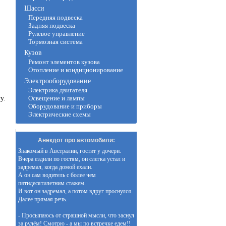
Шасси
Передняя подвеска
Задняя подвеска
Рулевое управление
Тормозная система
Кузов
Ремонт элементов кузова
Отопление и кондиционирование
Электрооборудование
Электрика двигателя
у.
Освещение и лампы
Оборудование и приборы
Электрические схемы
Анекдот про автомобили:
Знакомый в Австралии, гостит у дочери.
Вчера ездили по гостям, он слегка устал и
задремал, когда домой ехали.
А он сам водитель с более чем
пятидесятилетним стажем.
И вот он задремал, а потом вдруг проснулся.
Далее прямая речь.
- Просыпаюсь от страшной мысли, что заснул
за рулём! Смотрю - а мы по встречке едем!!