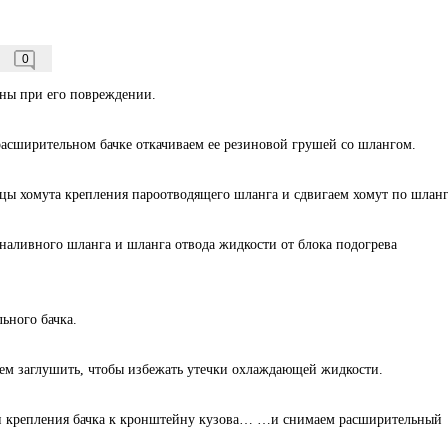
0
ны при его повреждении.
сширительном бачке откачиваем ее резиновой грушей со шлангом.
ы хомута крепления пароотводящего шланга и сдвигаем хомут по шланг
наливного шланга и шланга отвода жидкости от блока подогрева
ьного бачка.
ем заглушить, чтобы избежать утечки охлаждающей жидкости.
ки крепления бачка к кронштейну кузова… …и снимаем расширительный