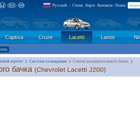
Русский
|
|
|
|
Статьи
Карта
Контакты
Поиск:
Captiva
Cruze
Lacetti
Lanos
Ni
-2009)
овой агрегат
Система охлаждения
Снятие расширительного бачка
ого бачка
(Chevrolet Lacetti J200)