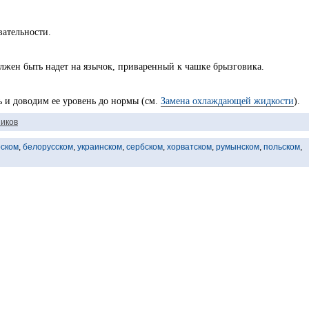
вательности.
должен быть надет на язычок, приваренный к чашке брызговика.
 и доводим ее уровень до нормы (см.
Замена охлаждающей жидкости
).
иков
рском
,
белорусском
,
украинском
,
сербском
,
хорватском
,
румынском
,
польском
,