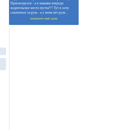
Присмотрелся - а в машине впереди
водительское место пустое!!! Тут я хочу
схватиться за руль - а у меня нет руля...
покажите ещё один