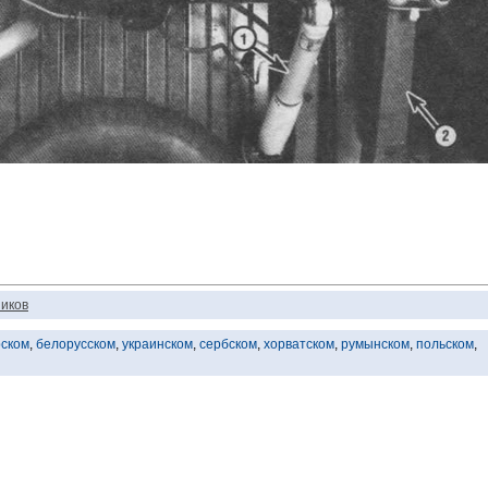
иков
рском
,
белорусском
,
украинском
,
сербском
,
хорватском
,
румынском
,
польском
,