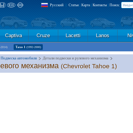
Русский
|
|
|
|
Статьи
Карта
Контакты
Поиск:
Captiva
Cruze
Lacetti
Lanos
Ni
Тахо 1
-2014)
(1992-2000)
Подвеска автомобиля
Детали подвески и рулевого механизма
левого механизма
(Chevrolet Tahoe 1)