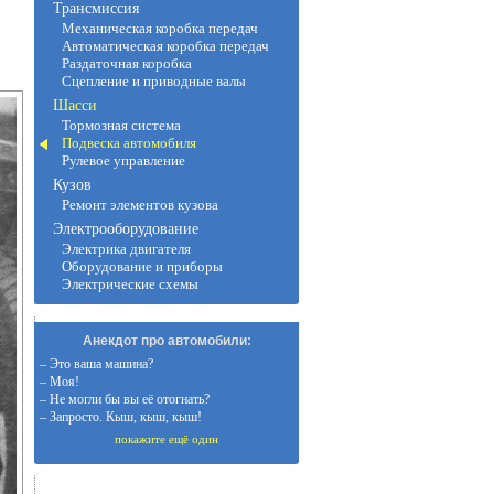
Трансмиссия
Механическая коробка передач
Автоматическая коробка передач
Раздаточная коробка
Сцепление и приводные валы
Шасси
Тормозная система
Подвеска автомобиля
Рулевое управление
Кузов
Ремонт элементов кузова
Электрооборудование
Электрика двигателя
Оборудование и приборы
Электрические схемы
Анекдот про автомобили:
– Это ваша машина?
– Моя!
– Не могли бы вы её отогнать?
– Запросто. Кыш, кыш, кыш!
покажите ещё один