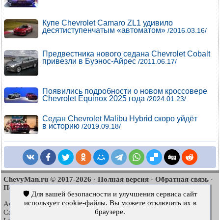
Купе Chevrolet Camaro ZL1 удивило
десятиступенчатым «автоматом»
/2016.03.16/
Предвестника нового седана Chevrolet Cobalt
привезли в Буэнос-Айрес
/2011.06.17/
Появились подробности о новом кроссовере
Chevrolet Equinox 2025 года
/2024.01.23/
Седан Chevrolet Malibu Hybrid скоро уйдёт
в историю
/2019.09.18/
ChevyMan.ru © 2017-2026
Полная версия
Обратная связь
·
·
·
Поиск по сайту
Интересно почитать
Карта сайта
·
·
🛡️ Для вашей безопасности и улучшения сервиса сайт
использует cookie-файлы. Вы можете отключить их в
Aveo
Aveo
Aveo
2003-2008
·
2006-2011
·
2012-2018
·
браузере.
Captiva
Cruze
Lacetti
2006-2018
·
2008-2016
·
2002-2009
·