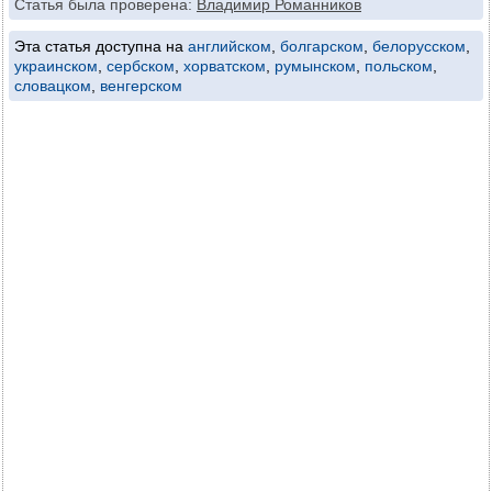
Статья была проверена:
Владимир Романников
Эта статья доступна на
английском
,
болгарском
,
белорусском
,
украинском
,
сербском
,
хорватском
,
румынском
,
польском
,
словацком
,
венгерском