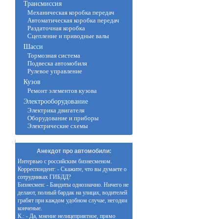
Трансмиссия
Механическая коробка передач
Автоматическая коробка передач
Раздаточная коробка
Сцепление и приводные валы
Шасси
Тормозная система
Подвеска автомобиля
Рулевое управление
Кузов
Ремонт элементов кузова
Электрооборудование
Электрика двигателя
Оборудование и приборы
Электрические схемы
Анекдот про автомобили:
Интервью с российским бизнесменом.
Корреспондент: - Скажите, что вы думаете о
сотрудниках ГИБДД?
Бизнесмен: - Бандиты однозначно. Ничего не
делают, полный бардак на улицах, водителей
грабят при каждом удобном случае, негодяи
конченые.
К.: - Да, мнение нелицеприятное, прямо