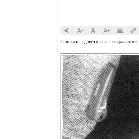
Спинка переднего кресла складывается вп