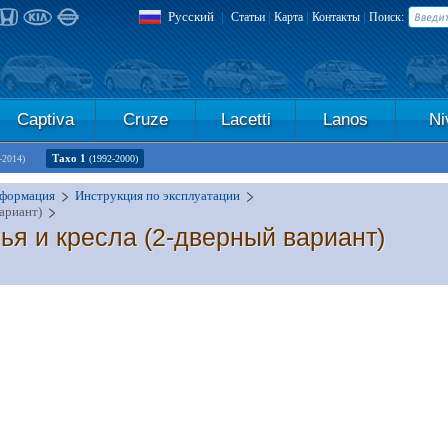
Русский
|
|
|
|
Статьи
Карта
Контакты
Поиск:
Captiva
Cruze
Lacetti
Lanos
Ni
Тахо 1
-2014)
(1992-2000)
формация
Инструкция по эксплуатации
ариант)
ья и кресла (2-дверный вариант)