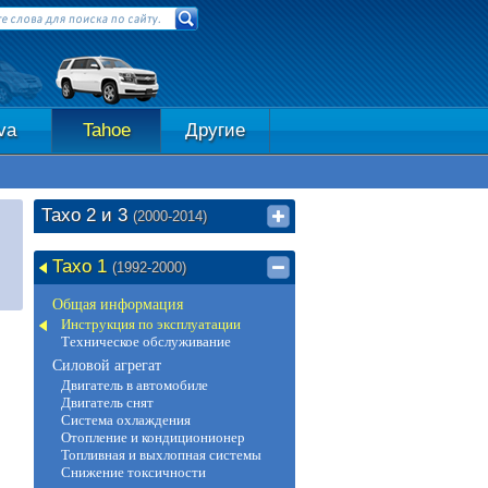
va
Tahoe
Другие
Тахо 2 и 3
(2000-2014)
Тахо 1
(1992-2000)
Общая информация
Инструкция по эксплуатации
Техническое обслуживание
Силовой агрегат
Двигатель в автомобиле
Двигатель снят
Система охлаждения
Отопление и кондиционионер
Топливная и выхлопная системы
Снижение токсичности