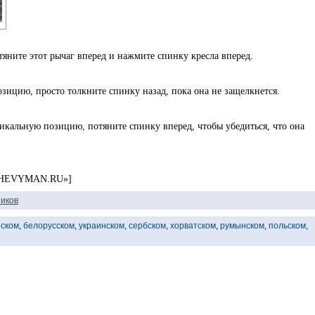
тяните этот рычаг вперед и нажмите спинку кресла вперед.
зицию, просто толкните спинку назад, пока она не защелкнется.
икальную позицию, потяните спинку вперед, чтобы убедиться, что она
 «CHEVYMAN.RU»]
иков
рском
,
белорусском
,
украинском
,
сербском
,
хорватском
,
румынском
,
польском
,