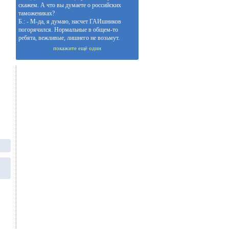
скажем. А что вы думаете о российских
таможениках?
Б.: - М-да, я думаю, насчет ГАИшников
погорячился. Нормальные в общем-то
ребята, вежливые, лишнего не возьмут.
покажите ещё один