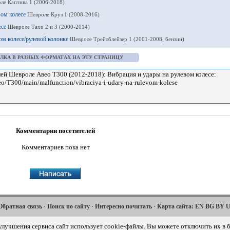
ле Каптива 1 (2006-2018)
вом колесе
Шевроле Круз 1 (2008-2016)
есе
Шевроле Тахо 2 и 3 (2000-2014)
ом колесе/рулевой колонке
Шевроле Трейлблейзер 1 (2001-2008, бензин)
ЛКА В РАЗНЫХ ФОРМАТАХ НА ЭТУ СТРАНИЦУ
Комментарии посетителей
Комментариев пока нет
·
·
·
Обратная связь
Поиск по сайту
Интересно почитать
Карта сайта:
EN
BG
BY
·
·
·
·
·
Captiva
Cruze
Lacetti
Lanos
Niva
2006-2018
2008-2016
2002-2009
2002-2009
2002-
 улучшения сервиса сайт использует cookie-файлы. Вы можете отключить их в б