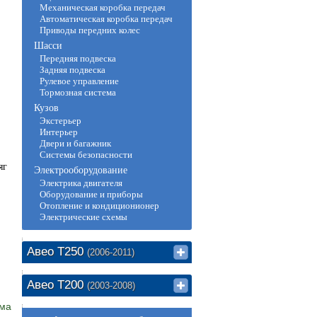
Механическая коробка передач
Автоматическая коробка передач
Приводы передних колес
Шасси
Передняя подвеска
Задняя подвеска
Рулевое управление
Тормозная система
Кузов
Экстерьер
Интерьер
Двери и багажник
Системы безопасности
яг
Электрооборудование
Электрика двигателя
Оборудование и приборы
Отопление и кондиционионер
Электрические схемы
Авео Т250
(2006-2011)
Авео Т200
(2003-2008)
има