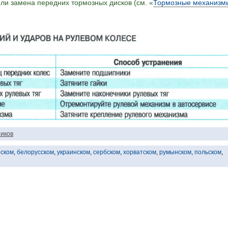
ли замена передних тормозных дисков (см. «
Тормозные механизм
иков
рском
,
белорусском
,
украинском
,
сербском
,
хорватском
,
румынском
,
польском
,