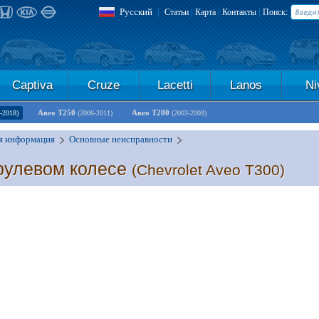
Русский
|
|
|
|
Статьи
Карта
Контакты
Поиск:
Captiva
Cruze
Lacetti
Lanos
Ni
Авео Т250
Авео Т200
-2018)
(2006-2011)
(2003-2008)
я информация
Основные неисправности
рулевом колесе
(Chevrolet Aveo T300)