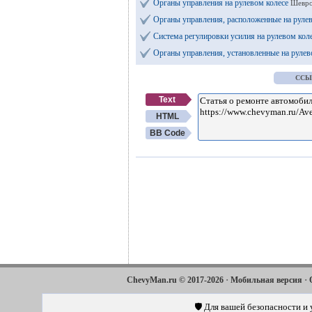
Органы управления на рулевом колесе
Шевро
Органы управления, расположенные на руле
Система регулировки усилия на рулевом кол
Органы управления, установленные на рулев
ССЫ
Text
HTML
BB Code
·
·
ChevyMan.ru © 2017-2026
Мобильная версия
·
·
Aveo
Aveo
Aveo
2003-2008
2006-2011
2012-2018
🛡️ Для вашей безопасности и