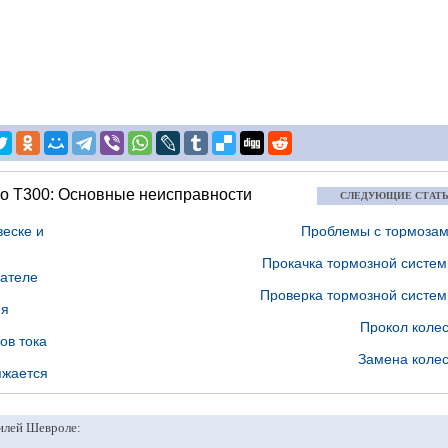
о Т300: Основные неисправности
СЛЕДУЮЩИЕ СТАТ
веске и
Проблемы с тормоза
Прокачка тормозной систе
гателе
Проверка тормозной систе
ия
Прокол коле
ов тока
Замена коле
яжается
илей Шевроле: