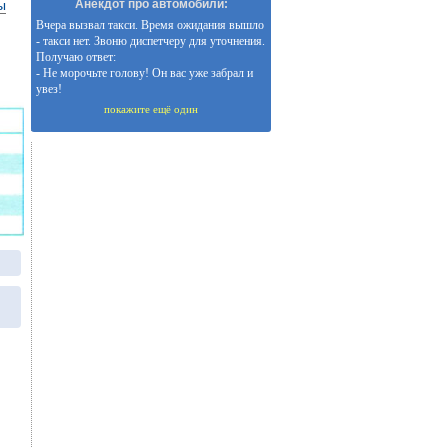
ы
Анекдот про автомобили:
Вчера вызвал такси. Время ожидания вышло
- такси нет. Звоню диспетчеру для уточнения.
Получаю ответ:
- Не морочьте голову! Он вас уже забрал и
увез!
покажите ещё один