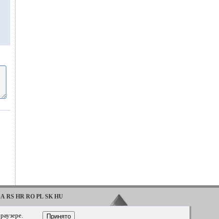
UA
RS
HR
RO
PL
SK
HU
·
·
Tahoe
2016
1992-2000
раузере.
Принято