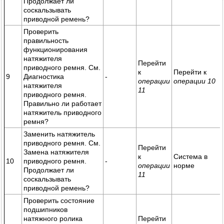
Продолжает ли
соскальзывать
приводной ремень?
Проверить
правильность
функционирования
натяжителя
Перейти
приводного ремня. См.
к
Перейти к
9
Диагностика
-
операции
операции 10
натяжителя
11
приводного ремня.
Правильно ли работает
натяжитель приводного
ремня?
Заменить натяжитель
приводного ремня. См.
Перейти
Замена натяжителя
к
Система в
10
приводного ремня.
-
операции
норме
Продолжает ли
11
соскальзывать
приводной ремень?
Проверить состояние
подшипников
натяжного ролика
Перейти