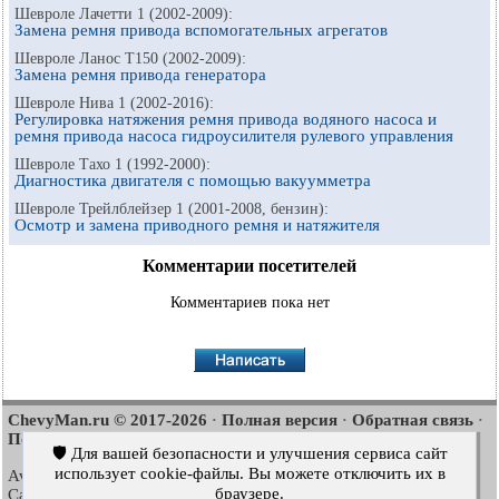
Шевроле Лачетти 1 (2002-2009):
Замена ремня привода вспомогательных агрегатов
Шевроле Ланос Т150 (2002-2009):
Замена ремня привода генератора
Шевроле Нива 1 (2002-2016):
Регулировка натяжения ремня привода водяного насоса и
ремня привода насоса гидроусилителя рулевого управления
Шевроле Тахо 1 (1992-2000):
Диагностика двигателя с помощью вакуумметра
Шевроле Трейлблейзер 1 (2001-2008, бензин):
Осмотр и замена приводного ремня и натяжителя
Комментарии посетителей
Комментариев пока нет
ChevyMan.ru © 2017-2026
Полная версия
Обратная связь
·
·
·
Поиск по сайту
Интересно почитать
Карта сайта
·
·
🛡️ Для вашей безопасности и улучшения сервиса сайт
использует cookie-файлы. Вы можете отключить их в
Aveo
Aveo
Aveo
2003-2008
·
2006-2011
·
2012-2018
·
браузере.
Captiva
Cruze
Lacetti
2006-2018
·
2008-2016
·
2002-2009
·