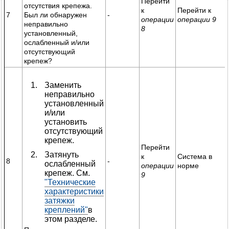
Перейти
отсутствия крепежа.
к
Перейти к
7
Был ли обнаружен
-
операции
операции 9
неправильно
8
установленный,
ослабленный и/или
отсутствующий
крепеж?
Заменить
неправильно
установленный
и/или
установить
отсутствующий
крепеж.
Перейти
Затянуть
к
Система в
8
-
ослабленный
операции
норме
крепеж. См.
9
"Технические
характеристики
затяжки
креплений"
в
этом разделе.