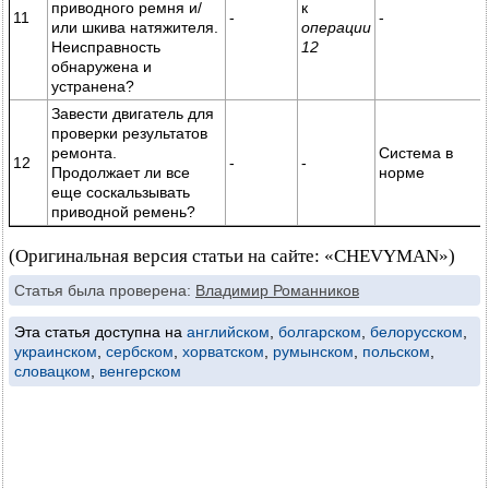
приводного ремня и/
к
11
-
-
или шкива натяжителя.
операции
Неисправность
12
обнаружена и
устранена?
Завести двигатель для
проверки результатов
ремонта.
Система в
12
-
-
Продолжает ли все
норме
еще соскальзывать
приводной ремень?
(Оригинальная версия статьи на сайте: «CHEVYMAN»)
Статья была проверена:
Владимир Романников
Эта статья доступна на
английском
,
болгарском
,
белорусском
,
украинском
,
сербском
,
хорватском
,
румынском
,
польском
,
словацком
,
венгерском