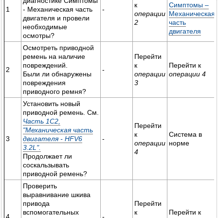
диагностике Симптомы
к
Симптомы –
1
- Механическая часть
-
операции
Механическая
двигателя и провели
2
часть
необходимые
двигателя
осмотры?
Осмотреть приводной
ремень на наличие
Перейти
повреждений.
к
Перейти к
2
-
Были ли обнаружены
операции
операции 4
повреждения
3
приводного ремня?
Установить новый
приводной ремень. См.
Часть 1C2,
Перейти
"Механическая часть
к
Система в
3
двигателя - HFV6
-
операции
норме
3.2L".
4
Продолжает ли
соскальзывать
приводной ремень?
Проверить
выравнивание шкива
привода
Перейти
вспомогательных
к
Перейти к
4
-