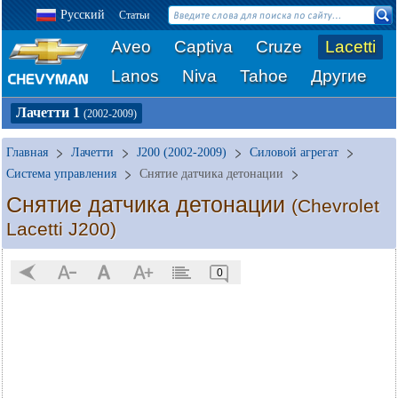
Русский
Статьи
Aveo
Captiva
Cruze
Lacetti
Lanos
Niva
Tahoe
Другие
Лачетти 1
(2002-2009)
Главная
Лачетти
J200 (2002-2009)
Силовой агрегат
Система управления
Снятие датчика детонации
Снятие датчика детонации
(Chevrolet
Lacetti J200)
0