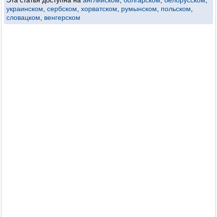
Эта статья доступна на
английском
,
болгарском
,
белорусском
,
украинском
,
сербском
,
хорватском
,
румынском
,
польском
,
словацком
,
венгерском