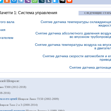
Лачетти 1: Система управления
СЛЕДУЮЩИЕ СТАТ
ого вала
Снятие датчика температуры охлаждающ
жидкос
ения
Снятие датчика абсолютного давления возду
во впускном трубопрово
игателем
Снятие датчика температуры воздуха на впус
в двигате
Снятие датчика скорости автомобиля и е
приво
Снятие датчика детонац
илей Шевроле:
вео Т300 (2012-2018)
08-2016)
ла и его цепей
Шевроле Ланос Т150 (2002-2009)
евроле Тахо 2 и 3 (2000-2014)
хлаждающей жидкости
Шевроле Люмина 1 (1989-1994)