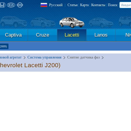
Русский
|
|
|
|
Статьи
Карта
Контакты
Поиск:
Captiva
Cruze
Lacetti
Lanos
Ni
-2009)
овой агрегат
Система управления
Снятие датчика фаз
hevrolet Lacetti J200)