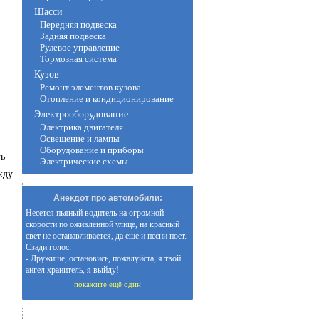
Шасси
Передняя подвеска
Задняя подвеска
Рулевое управление
Тормозная система
Кузов
Ремонт элементов кузова
Отопление и кондиционирование
Электрооборудование
Электрика двигателя
Освещение и лампы
Оборудование и приборы
ть
Электрические схемы
жду
Анекдот про автомобили:
Несется пьяный водитель на огромной
скорости по оживленной улице, на красный
свет не останавливается, да еще и песни поет.
Сзади голос:
- Дружище, остановись, пожалуйста, я твой
ангел хранитель, я выйду!
покажите ещё один