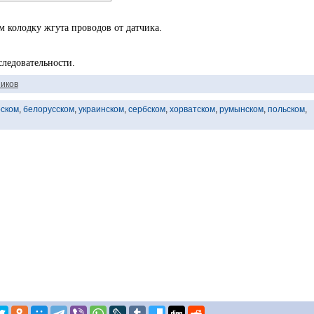
 колодку жгута проводов от датчика.
следовательности.
иков
рском
,
белорусском
,
украинском
,
сербском
,
хорватском
,
румынском
,
польском
,