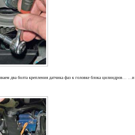
иваем два болта крепления датчика фаз к головке блока цилиндров… …и