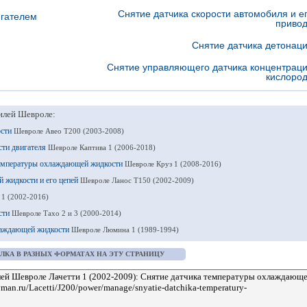
Снятие датчика скорости автомобиля и е
игателем
приво
Снятие датчика детонац
Снятие управляющего датчика концентрац
кислоро
илей Шевроле:
ости
Шевроле Авео Т200 (2003-2008)
сти двигателя
Шевроле Каптива 1 (2006-2018)
температуры охлаждающей жидкости
Шевроле Круз 1 (2008-2016)
 жидкости и его цепей
Шевроле Ланос Т150 (2002-2009)
1 (2002-2016)
сти
Шевроле Тахо 2 и 3 (2000-2014)
хлаждающей жидкости
Шевроле Люмина 1 (1989-1994)
ЛКА В РАЗНЫХ ФОРМАТАХ НА ЭТУ СТРАНИЦУ