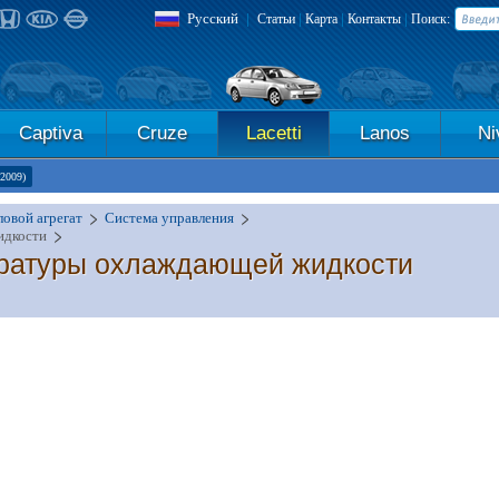
Русский
|
|
|
|
Статьи
Карта
Контакты
Поиск:
Captiva
Cruze
Lacetti
Lanos
Ni
-2009)
овой агрегат
Система управления
идкости
ературы охлаждающей жидкости