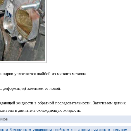
индров уплотняется шайбой из мягкого металла.
 деформация) заменяем ее новой.
ждающей жидкости в обратной последовательности. Затягиваем датчик
аливаем в двигатель охлаждающую жидкость.
иков
рском
,
белорусском
,
украинском
,
сербском
,
хорватском
,
румынском
,
польском
,