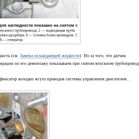
для наглядности показано на снятом с
ускного трубопровода; 2 — подводящая труба
увки адсорбера; 4 — головка блока цилиндров; 5
6 — генератор
кость (см.
Замена охлаждающей жидкости
). Из-за того, что датчик
перации по его демонтажу показываем при снятом впускном трубопровод
иксатор колодки жгута проводов системы управления двигателем…