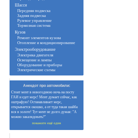
Шасси
Передняя подвеска
Задняя подвеска
Рулевое управление
Тормозная система
Кузов
Ремонт элементов кузова
Отопление и кондиционирование
Электрооборудование
Электрика двигателя
Освещение и лампы
Оборудование и приборы
Электрические схемы
Анекдот про автомобили:
Стоит мент в новогоднюю ночь на посту
ГАИ и едет мерс! Мент думает сейчас, как
оштрафую! Останавливает мерс,
открывается окошко, а от туда такая шайба
вся в золоте! Тут мент не долго думая: "А
можно закалядовать?"
покажите ещё один