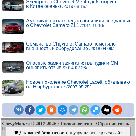
Электрокар Chevrolet Menlo дебютирует
в Китае осенью
/2019.08.15/
Американцы наконец-то объявили все данные
о Chevrolet Camaro ZL1
/2011.11.16/
Семейство Chevrolet Camaro поменяло
внешность и оборудование
/2018.04.09/
Опасные замки зажигания вынудили GM
объявить отзыв
/2014.02.26/
Новое поколение Chevrolet Lacetti обкатывают
на Нюрбургринге
/2007.05.25/
ChevyMan.ru © 2017-2026
Полная версия
Обратная связь
·
·
·
Поиск по сайту
Интересно почитать
Карта сайта
·
·
🛡️ Для вашей безопасности и улучшения сервиса сайт