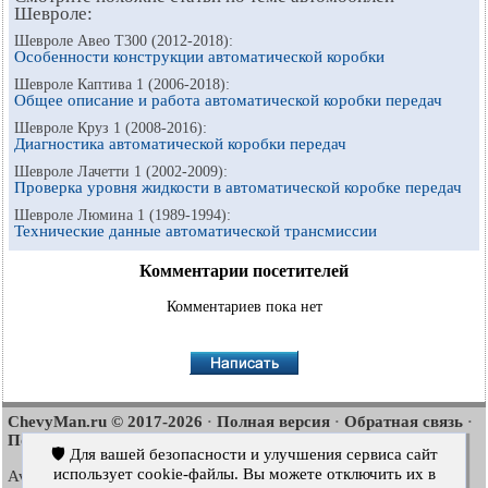
Шевроле:
Шевроле Авео Т300 (2012-2018):
Особенности конструкции автоматической коробки
Шевроле Каптива 1 (2006-2018):
Общее описание и работа автоматической коробки передач
Шевроле Круз 1 (2008-2016):
Диагностика автоматической коробки передач
Шевроле Лачетти 1 (2002-2009):
Проверка уровня жидкости в автоматической коробке передач
Шевроле Люмина 1 (1989-1994):
Технические данные автоматической трансмиссии
Комментарии посетителей
Комментариев пока нет
ChevyMan.ru © 2017-2026
Полная версия
Обратная связь
·
·
·
Поиск по сайту
Интересно почитать
Карта сайта
·
·
🛡️ Для вашей безопасности и улучшения сервиса сайт
использует cookie-файлы. Вы можете отключить их в
Aveo
Aveo
Aveo
2003-2008
·
2006-2011
·
2012-2018
·