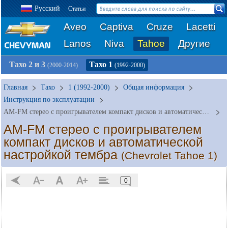
Русский
Статьи
Aveo
Captiva
Cruze
Lacetti
Lanos
Niva
Tahoe
Другие
Тахо 2 и 3
Тахо 1
(2000-2014)
(1992-2000)
Главная
Тахо
1 (1992-2000)
Общая информация
Инструкция по эксплуатации
AM-FM стерео с проигрывателем компакт дисков и автоматической настройкой тембра
AM-FM стерео с проигрывателем
компакт дисков и автоматической
настройкой тембра
(Chevrolet Tahoe 1)
0