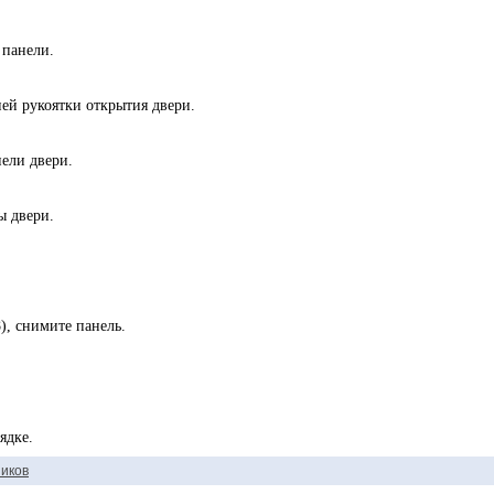
 панели.
ей рукоятки открытия двери.
нели двери.
ы двери.
8), снимите панель.
ядке.
иков