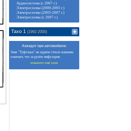
Аудиосистема (с 2007 г.)
Электросхемы (2000-2005 г.)
Электросхемы (2005-2007 г.)
Электросхемы (с 2007 г.)
Тахо 1
(1992-2000)
Анекдот про автомобили:
Знак "Туфелька" на заднем стекле машины
означает, что за рулём инфузория.
покажите ещё один
.