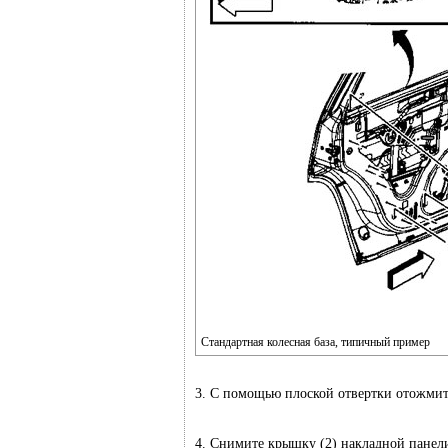
Стандартная колесная база, типичный пример
3. С помощью плоской отвертки отожмит
4. Снимите крышку (2) накладной панел