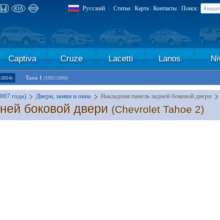
Русский
|
|
|
|
Статьи
Карта
Контакты
Поиск:
Captiva
Cruze
Lacetti
Lanos
Ni
Тахо 1
-2014)
(1992-2000)
2007 года)
Двери, замки и окна
Накладная панель задней боковой двери
дней боковой двери
(Chevrolet Tahoe 2)