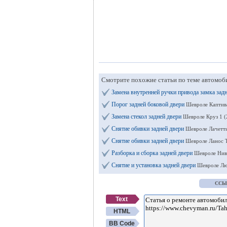
Смотрите похожие статьи по теме автомоб
Замена внутренней ручки привода замка зад
Порог задней боковой двери
Шевроле Каптив
Замена стекол задней двери
Шевроле Круз 1 (
Снятие обивки задней двери
Шевроле Лачетти
Снятие обивки задней двери
Шевроле Ланос 
Разборка и сборка задней двери
Шевроле Нив
Снятие и установка задней двери
Шевроле Лю
ССЫ
Text
HTML
BB Code