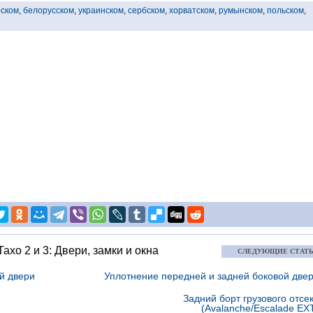
рском
,
белорусском
,
украинском
,
сербском
,
хорватском
,
румынском
,
польском
,
Тахо 2 и 3: Двери, замки и окна
СЛЕДУЮЩИЕ СТАТ
й двери
Уплотнение передней и задней боковой две
Задний борт грузового отсе
(Avalanche/Escalade EX