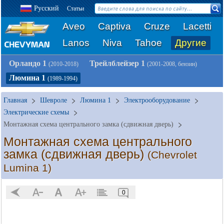
Русский
Статьи
Aveo
Captiva
Cruze
Lacetti
Lanos
Niva
Tahoe
Другие
Орландо 1
Трейлблейзер 1
(2010-2018)
(2001-2008, бензин)
Люмина 1
(1989-1994)
Главная
Шевроле
Люмина 1
Электрооборудование
Электрические схемы
Монтажная схема центрального замка (сдвижная дверь)
Монтажная схема центрального
замка (сдвижная дверь)
(Chevrolet
Lumina 1)
0