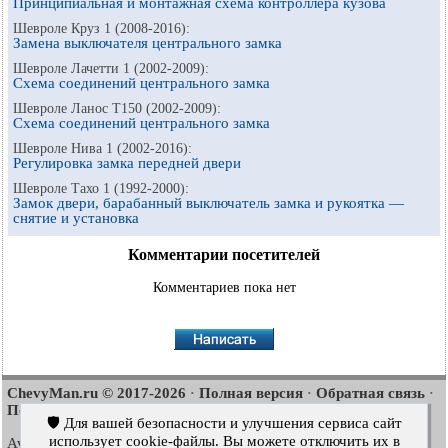
Принципиальная и монтажная схема контроллера кузова
Шевроле Круз 1 (2008-2016):
Замена выключателя центрального замка
Шевроле Лачетти 1 (2002-2009):
Схема соединений центрального замка
Шевроле Ланос Т150 (2002-2009):
Схема соединений центрального замка
Шевроле Нива 1 (2002-2016):
Регулировка замка передней двери
Шевроле Тахо 1 (1992-2000):
Замок двери, барабанный выключатель замка и рукоятка —
снятие и установка
Комментарии посетителей
Комментариев пока нет
ChevyMan.ru © 2017-2026
Полная версия
Обратная связь
·
·
·
Поиск по сайту
Интересно почитать
Карта сайта
·
·
🛡️ Для вашей безопасности и улучшения сервиса сайт
использует cookie-файлы. Вы можете отключить их в
Aveo
Aveo
Aveo
2003-2008
·
2006-2011
·
2012-2018
·