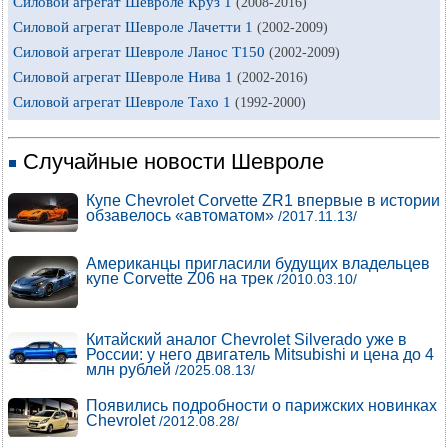
Силовой агрегат Шевроле Круз 1
(2008-2016)
Силовой агрегат Шевроле Лачетти 1
(2002-2009)
Силовой агрегат Шевроле Ланос Т150
(2002-2009)
Силовой агрегат Шевроле Нива 1
(2002-2016)
Силовой агрегат Шевроле Тахо 1
(1992-2000)
Случайные новости Шевроле
Купе Chevrolet Corvette ZR1 впервые в истории
обзавелось «автоматом»
/2017.11.13/
Американцы пригласили будущих владельцев
купе Corvette Z06 на трек
/2010.03.10/
Китайский аналог Chevrolet Silverado уже в
России: у него двигатель Mitsubishi и цена до 4
млн рублей
/2025.08.13/
Появились подробности о парижских новинках
Chevrolet
/2012.08.28/