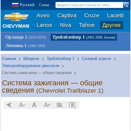
Русский
Статьи
Aveo
Captiva
Cruze
Lacetti
Lanos
Niva
Tahoe
Другие
Орландо 1
Трейлблейзер 1
(2010-2018)
(2001-2008, бензин)
Люмина 1
(1989-1994)
Главная
Шевроле
Трейлблейзер 1
Силовой агрегат
Электрооборудование двигателя
Система зажигания — общие сведения
Система зажигания — общие
сведения
(Chevrolet Trailblazer 1)
0