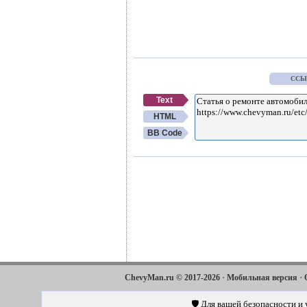
ССЫ
Text
HTML
BB Code
·
·
ChevyMan.ru © 2017-2026
Мобильная версия
·
·
Aveo
Aveo
Aveo
2003-2008
2006-2011
2012-2018
🛡️ Для вашей безопасности и