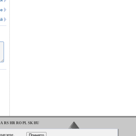
ля
ие
ей
UA
RS
HR
RO
PL
SK
HU
·
·
Tahoe
2016
1992-2000
раузере.
Принято