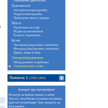
Управление двигателем
Трансмиссия
Автоматическая коробка
Раздаточная коробка
Приводные валы и кардан
Шасси
и
Тормозная система
Подвеска автомобиля
Рулевое управление
Кузов
Экстерьер (наружные элементы)
Интерьер (внутренние элементы)
Двери, замки и окна
Электрооборудование
Оборудование и приборы
Электрические схемы
Люмина 1
(1989-1994)
Анекдот про автомобили:
Несмотря на наличие иконок в салоне
Лексуса, отец Михаил установил на машину
дорогую сигнализацию. Как говорится, на
бога надейся...