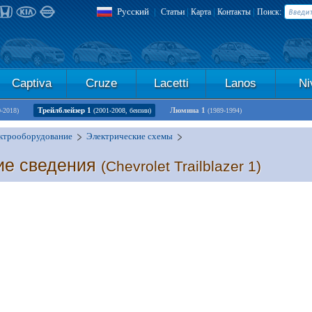
Русский
|
|
|
|
Статьи
Карта
Контакты
Поиск:
Captiva
Cruze
Lacetti
Lanos
Ni
Трейлблейзер 1
Люмина 1
0-2018)
(2001-2008, бензин)
(1989-1994)
ктрооборудование
Электрические схемы
ие сведения
(Chevrolet Trailblazer 1)