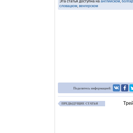
Эта статья доступна на
английском
,
болга
словацком
,
венгерском
Поделитесь информацией:
Тре
ПРЕДЫДУЩИЕ СТАТЬИ