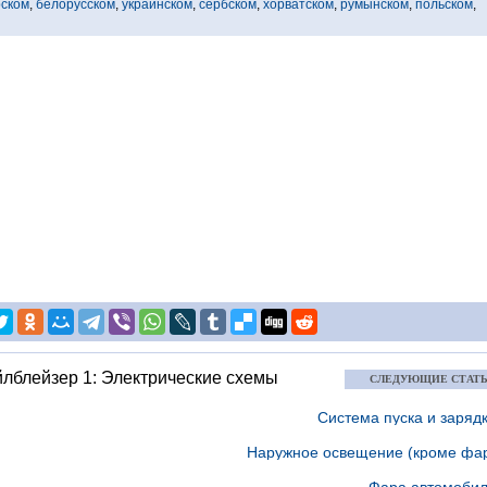
рском
,
белорусском
,
украинском
,
сербском
,
хорватском
,
румынском
,
польском
,
йлблейзер 1: Электрические схемы
СЛЕДУЮЩИЕ СТАТ
Система пуска и заряд
Наружное освещение (кроме фа