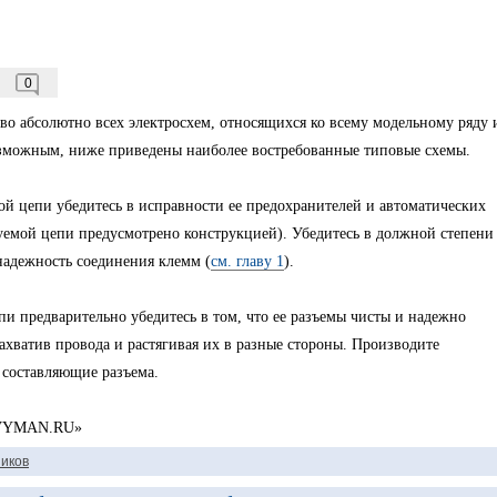
0
во абсолютно всех электросхем, относящихся ко всему модельному ряду 
озможным, ниже приведены наиболее востребованные типовые схемы.
ой цепи убедитесь в исправности ее предохранителей и автоматических
уемой цепи предусмотрено конструкцией). Убедитесь в должной степени
надежность соединения клемм (
см. главу 1
).
и предварительно убедитесь в том, что ее разъемы чисты и надежно
ахватив провода и растягивая их в разные стороны. Производите
 составляющие разъема.
HEVYMAN.RU»
иков