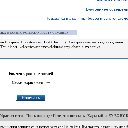
Фара автомоби
Внутреннее освещен
Подсветка панели приборов и выключател
ЛКА В РАЗНЫХ ФОРМАТАХ НА ЭТУ СТРАНИЦУ
Комментарии посетителей
Комментариев пока нет
·
·
·
Обратная связь
Поиск по сайту
Интересно почитать
Карта сайта:
EN
BG
BY
·
·
·
·
·
Captiva
Cruze
Lacetti
Lanos
Niva
2006-2018
2008-2016
2002-2009
2002-2009
2002-
 улучшения сервиса сайт использует cookie-файлы. Вы можете отключить их в б