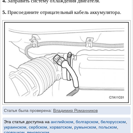
4.
Заправить систему охлаждения двигателя.
5.
Присоедините отрицательный кабель аккумулятора.
Статья была проверена:
Владимир Романников
Эта статья доступна на
английском
,
болгарском
,
белорусском
,
украинском
,
сербском
,
хорватском
,
румынском
,
польском
,
словацком
,
венгерском