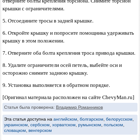
отверните болты крепления торсиона. Снимите торсион
крышки с ограничителями.
5. Отсоедините тросы в задней крышке.
6. Откройте крышку и попросите помощника удерживать
крышку в этом положении.
7. Отверните оба болта крепления троса привода крышки.
8. Удалите ограничители осей петель, выбейте оси и
осторожно снимите заднюю крышку.
9. Установка выполняется в обратном порядке.
[Оригинал материала расположен на сайте ChevyMan.ru]
Статья была проверена:
Владимир Романников
Эта статья доступна на
английском
,
болгарском
,
белорусском
,
украинском
,
сербском
,
хорватском
,
румынском
,
польском
,
словацком
,
венгерском