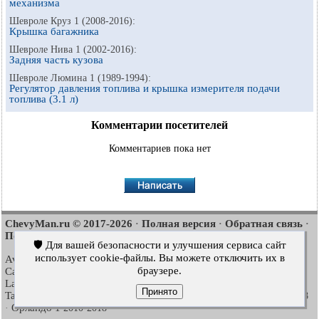
механизма
Шевроле Круз 1 (2008-2016):
Крышка багажника
Шевроле Нива 1 (2002-2016):
Задняя часть кузова
Шевроле Люмина 1 (1989-1994):
Регулятор давления топлива и крышка измерителя подачи
топлива (3.1 л)
Комментарии посетителей
Комментариев пока нет
ChevyMan.ru © 2017-2026
Полная версия
Обратная связь
·
·
·
Поиск по сайту
Интересно почитать
Карта сайта
·
·
🛡️ Для вашей безопасности и улучшения сервиса сайт
использует cookie-файлы. Вы можете отключить их в
Aveo
Aveo
Aveo
2003-2008
·
2006-2011
·
2012-2018
·
браузере.
Captiva
Cruze
Lacetti
2006-2018
·
2008-2016
·
2002-2009
·
Lanos
Niva
Tahoe
2002-2009
·
2002-2016
·
1992-2000
·
Принято
Tahoe
Люмина 1
Трейлблейзер 1
2000-2014
·
1989-1994
·
2001-2008
Орландо 1
·
2010-2018