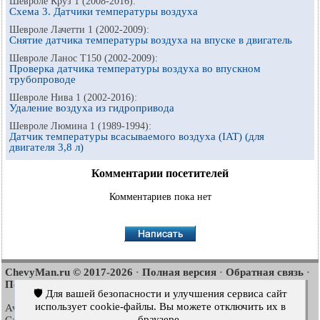
Шевроле Круз 1 (2008-2016):
Схема 3. Датчики температуры воздуха
Шевроле Лачетти 1 (2002-2009):
Снятие датчика температуры воздуха на впуске в двигатель
Шевроле Ланос Т150 (2002-2009):
Проверка датчика температуры воздуха во впускном
трубопроводе
Шевроле Нива 1 (2002-2016):
Удаление воздуха из гидропривода
Шевроле Люмина 1 (1989-1994):
Датчик температуры всасываемого воздуха (IAT) (для
двигателя 3,8 л)
Комментарии посетителей
Комментариев пока нет
ChevyMan.ru © 2017-2026
Полная версия
Обратная связь
·
·
·
Поиск по сайту
Интересно почитать
Карта сайта
·
·
🛡️ Для вашей безопасности и улучшения сервиса сайт
использует cookie-файлы. Вы можете отключить их в
Aveo
Aveo
Aveo
2003-2008
·
2006-2011
·
2012-2018
·
браузере.