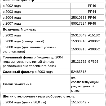
с 2002 года
-
PF46
с 2003 года
-
PF44
с 2004 года
25010633
PF46
с 2007 года
89017524
PF48
Воздушный фильтр
с 2002 года
25313349
А1518С
с 2008 года (стандартный)
15908916
А3086С
с 2008 года (для тяжелых условий
15908915
А3085С
эксплуатации)
Топливный фильтр
(модели до 2004
года выпуска, топливный фильтр
25121792
GF626
расположен вне топливного бака)
Салонный фильтр
с 2003 года
52485513
-
см.
соответствующий
Свечи зажигания
раздел данной
главы
Щетки стеклоочистителя лобового стекла
с 2004 года (длина 56,0 см)
15153642
-