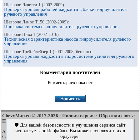
Шевроле Лачетти 1 (2002-2009):
Проверка уровня рабочей жидкости в бачке гидроусилителя
рулевого управления
Шевроле Ланос Т150 (2002-2009):
Прокачка системы гидроусилителя рулевого управления
Шевроле Нива 1 (2002-2016):
Техническая характеристика насоса гидроусилителя рулевого
управления
Шевроле Трейлблейзер 1 (2001-2008, бензин):
Проверка уровня жидкости в гидросистеме усилителя рулевого
управления
Комментарии посетителей
Комментариев пока нет
ChevyMan.ru © 2017-2026
Полная версия
Обратная связь
·
·
·
Поиск по сайту
Интересно почитать
Карта сайта
·
·
🛡️ Для вашей безопасности и улучшения сервиса сайт
использует cookie-файлы. Вы можете отключить их в
Aveo
Aveo
Aveo
2003-2008
·
2006-2011
·
2012-2018
·
браузере.
Captiva
Cruze
Lacetti
2006-2018
·
2008-2016
·
2002-2009
·