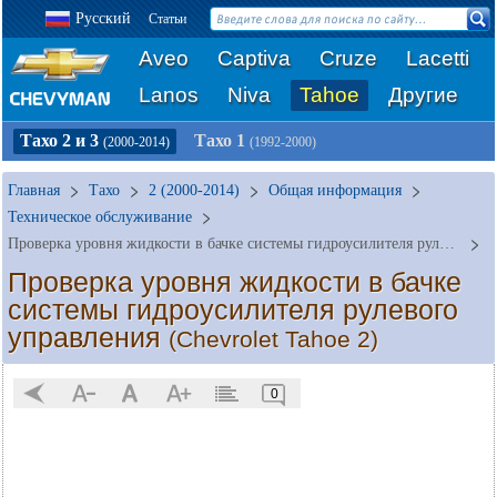
Русский
Статьи
Aveo
Captiva
Cruze
Lacetti
Lanos
Niva
Tahoe
Другие
Тахо 2 и 3
Тахо 1
(2000-2014)
(1992-2000)
Главная
Тахо
2 (2000-2014)
Общая информация
Техническое обслуживание
Проверка уровня жидкости в бачке системы гидроусилителя рулевого управления
Проверка уровня жидкости в бачке
системы гидроусилителя рулевого
управления
(Chevrolet Tahoe 2)
0