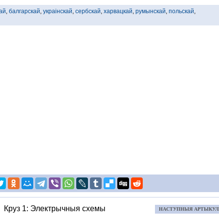
ай
,
балгарскай
,
украінскай
,
сербскай
,
харвацкай
,
румынскай
,
польскай
,
Круз 1: Электрычныя схемы
НАСТУПНЫЯ АРТЫКУ