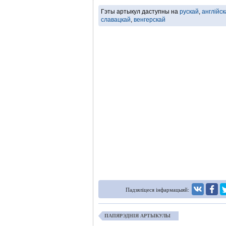
Гэты артыкул даступны на
рускай
,
англійск
славацкай
,
венгерскай
Падзяліцеся інфармацыяй:
ПАПЯРЭДНІЯ АРТЫКУЛЫ