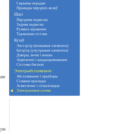
Скрынка перадач
Прывады пярэдніх колаў
Шасі
Пярэдняя падвеска
Задняя падвеска
Рулявое кіраванне
Тармазная сістэма
Кузаў
Экстэр'ер (вонкавыя элементы)
Інтэр'ер (унутраныя элементы)
Дзверы, вечкі і вокны
Ацяпленне і кандыцыянаванне
Сістэмы бяспекі
Электраабсталяванне
Абсталяванне і прыборы
Сілавыя прылады
Асвятленне і сігналізацыя
Электрычныя схемы