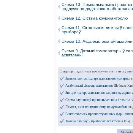
Схема 13. Прыпальвальнік і разетка
падлучэння дадатковага абсталява
Схема 12. Сістэма круіз-кантролю
Схема 11. Сігнальныя лямпы ў панэ
прыбораў
Схема 10. Аўдыёсістэма аўтамабіля
Схема 9. Датчыкі тэмпературы ў сал
асвятленні
Глядзіце падобныя артыкулы па тэме аўтам
Замена лямпы ліхтара асвятлення нумарнога
Асаблівасці сістэмы асвятлення
Шэўрале Капц
Зняцце ліхтара асвятлення задняга нумарног
Схема злучэнняў прыпальвальніка і лямпы 
Лямпы, якія прымяняюцца на аўтамабілі
Шэў
Выключальнік противотуманных фар і лямп
Замена лямпаў у прыборах асвятлення
Шэўра
СПАСЫ