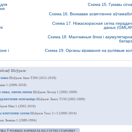
 для
Схема 15. Гукавы сігн
ння
Схема 16. Вонкавае асвятленне аўтамабі
Схема 17. Нізкаскорасная сетка перада
лі
даных (GMLA
Схема 18. Мантажныя блокі і акумулятарн
батар
оне і
Схема 19. Органы кіравання на рулявым ко
абіляў Шэўрале:
 знака
Шэўрале Авеа Т300 (2012-2018)
іва 1 (2006-2018)
а знака, замена лямпы
Шэўрале Лачэці 1 (2002-2009)
падсвятлення попельніцы
Шэўрале Ланос Т150 (2002-2009)
рале Ніва 1 (2002-2016)
ы асвятлення салона
Шэўрале Тахо 2 і 3 (2000-2014)
ле Люміна 1 (1989-1994)
ЛКА Ў РОЗНЫХ ФАРМАТАХ НА ГЭТУЮ СТАРОНКУ