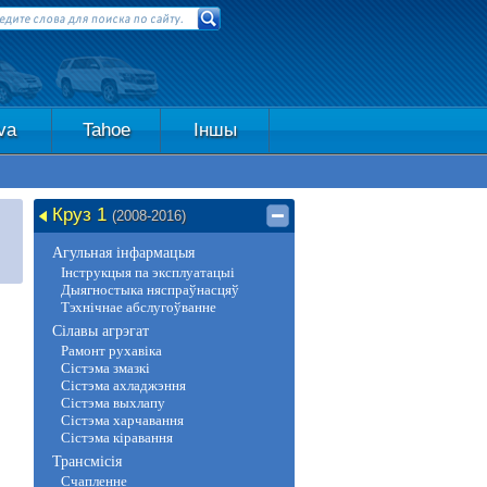
va
Tahoe
Іншы
Круз 1
(2008-2016)
Агульная інфармацыя
Інструкцыя па эксплуатацыі
Дыягностыка няспраўнасцяў
Тэхнічнае абслугоўванне
Сілавы агрэгат
Рамонт рухавіка
Сістэма змазкі
Сістэма ахладжэння
Сістэма выхлапу
Сістэма харчавання
Сістэма кіравання
Трансмісія
Счапленне