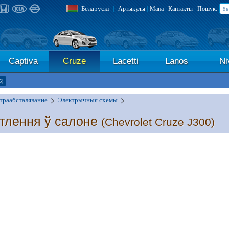
Беларускі
|
|
|
|
Артыкулы
Мапа
Кантакты
Пошук:
Captiva
Cruze
Lacetti
Lanos
Ni
6)
траабсталяванне
Электрычныя схемы
тлення ў салоне
(Chevrolet Cruze J300)