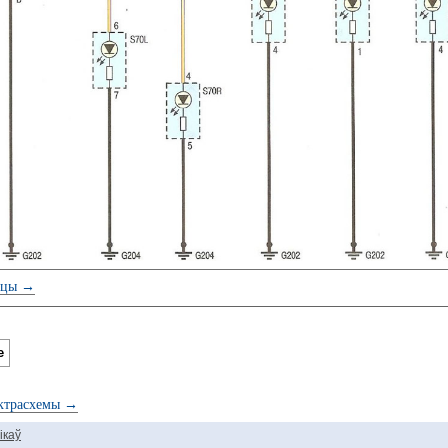
адцы →
е
лектрасхемы →
ікаў