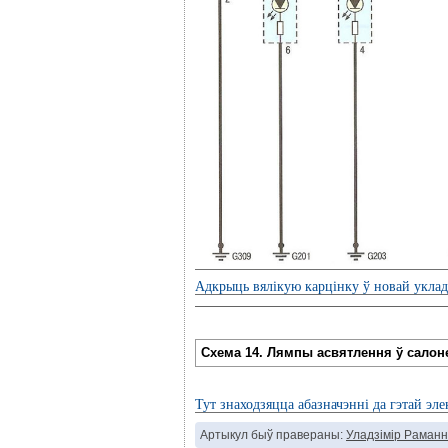
Адкрыць вялікую карцінку ў новай укл
Схема 14. Лямпы асвятлення ў салон
Тут знаходзяцца абазначэнні да гэтай э
Артыкул быў правераны:
Уладзімір Раманн