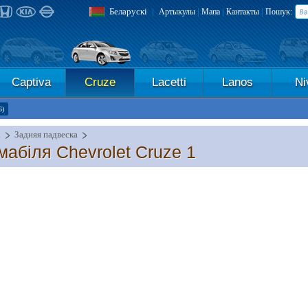
Беларускі
|
|
|
|
Артыкулы
Мапа
Кантакты
Пошук:
Captiva
Cruze
Lacetti
Lanos
Ni
6)
і
Задняя падвеска
абіля Chevrolet Cruze 1