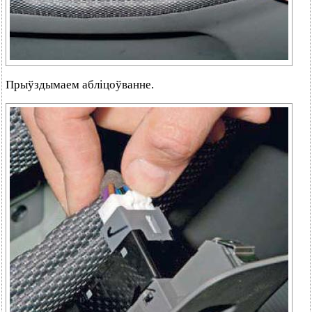
Прыўздымаем абліцоўванне.