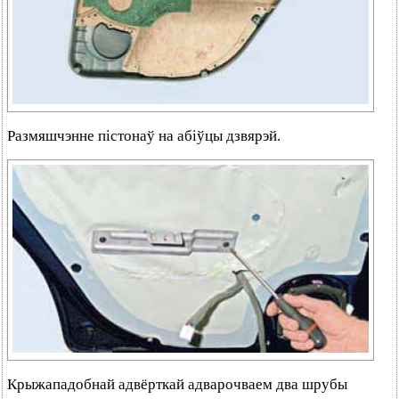
Размяшчэнне пістонаў на абіўцы дзвярэй.
Крыжападобнай адвёрткай адварочваем два шрубы