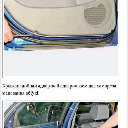
Крыжападобнай адвёрткай адварочваем два самореза
мацавання абіўкі.