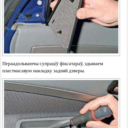
Пераадольваючы супраціў фіксатараў, здымаем
пластмасавую накладку задняй дзверы.