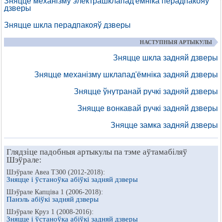
Зняцце механізму электрашклапад'ёмніка перадпакояў
дзверы
Зняцце шкла перадпакояў дзверы
НАСТУПНЫЯ АРТЫКУЛЫ
Зняцце шкла задняй дзверы
Зняцце механізму шклапад'ёмніка задняй дзверы
Зняцце ўнутранай ручкі задняй дзверы
Зняцце вонкавай ручкі задняй дзверы
Зняцце замка задняй дзверы
Глядзіце падобныя артыкулы па тэме аўтамабіляў
Шэўрале:
Шэўрале Авеа Т300 (2012-2018):
Зняцце і ўстаноўка абіўкі задняй дзверы
Шэўрале Капціва 1 (2006-2018):
Панэль абіўкі задняй дзверы
Шэўрале Круз 1 (2008-2016):
Зняцце і ўстаноўка абіўкі задняй дзверы