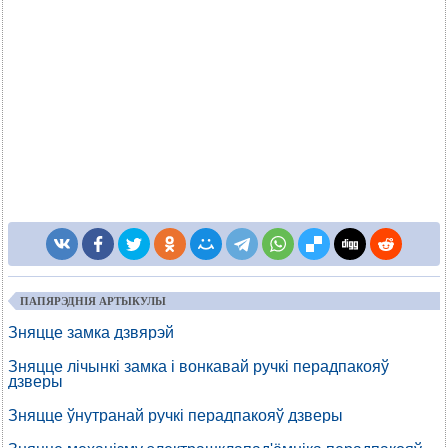
ПАПЯРЭДНІЯ АРТЫКУЛЫ
Зняцце замка дзвярэй
Зняцце лічынкі замка і вонкавай ручкі перадпакояў
дзверы
Зняцце ўнутранай ручкі перадпакояў дзверы