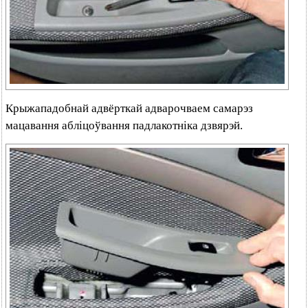
Крыжападобнай адвёрткай адварочваем самарэз
мацавання абліцоўвання падлакотніка дзвярэй.