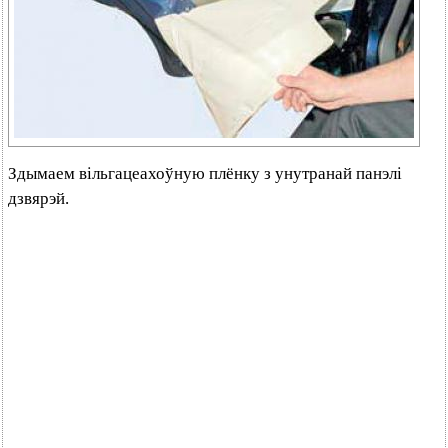
Здымаем вільгацеахоўную плёнку з унутранай панэлі
дзвярэй.