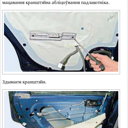
мацавання кранштэйна абліцоўвання падлакотніка.
Здымаем кранштэйн.