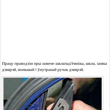
Працу праводзім пры замене шклапад'ёмніка, шкла, замка
дзвярэй, вонкавай і ўнутранай ручак дзвярэй.