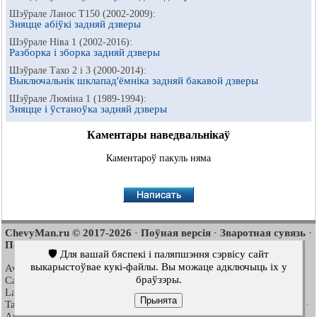
Шэўрале Ланос Т150 (2002-2009):
Зняцце абіўкі задняй дзверы
Шэўрале Ніва 1 (2002-2016):
Разборка і зборка задняй дзверы
Шэўрале Тахо 2 і 3 (2000-2014):
Выключальнік шклапад'ёмніка задняй бакавой дзверы
Шэўрале Люміна 1 (1989-1994):
Зняцце і ўстаноўка задняй дзверы
Каментары наведвальнікаў
Каментароў пакуль няма
ChevyMan.ru © 2017-2026
Поўная версія
Зваротная сувязь
·
·
·
Пошук па сайце
Цікава пачытаць
Мапа сайту
·
·
🛡️ Для вашай бяспекі і паляпшэння сэрвісу сайт
выкарыстоўвае кукі-файлы. Вы можаце адключыць іх у
Aveo
Aveo
Aveo
2003-2008
·
2006-2011
·
2012-2018
·
браўзэры.
Captiva
Cruze
Lacetti
2006-2018
·
2008-2016
·
2002-2009
·
Lanos
Niva
Tahoe
2002-2009
·
2002-2016
·
1992-2000
·
Прынята
Tahoe
Люміна 1
Трэйлблейзер 1
2000-2014
·
1989-1994
·
2001-2008
·
Арланда 1
2010-2018