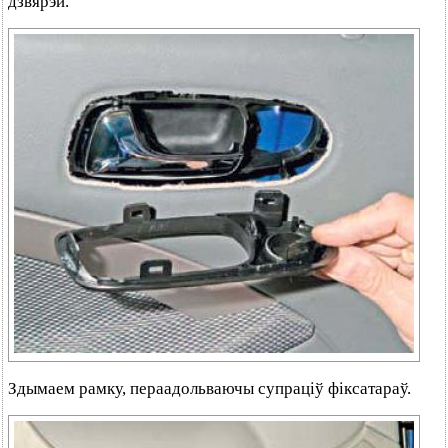
дзвярэй.
Здымаем рамку, пераадольваючы супраціў фіксатараў.