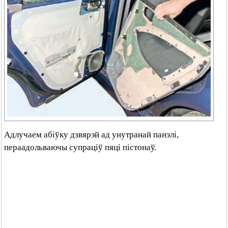
Адлучаем абіўку дзвярэй ад унутранай панэлі,
пераадольваючы супраціў пяці пістонаў.