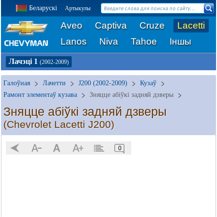
Беларускі
Артыкулы
Aveo
Captiva
Cruze
Lacetti
Lanos
Niva
Tahoe
Іншы
Лачэці 1
(2002-2009)
Галоўная
Лачетти
J200 (2002-2009)
Кузаў
Рамонт элементаў кузава
Зняцце абіўкі задняй дзверы
Зняцце абіўкі задняй дзверы
(Chevrolet Lacetti J200)
0