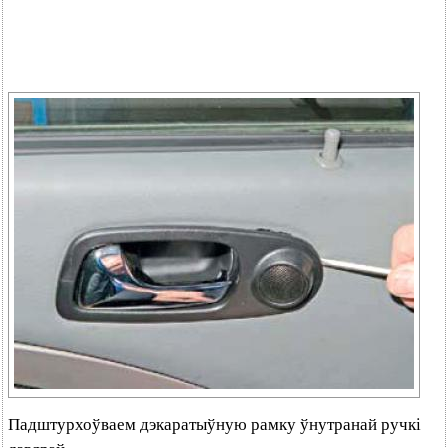
Падштурхоўваем дэкаратыўную рамку ўнутранай ручкі