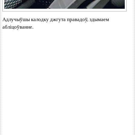
Адлучыўшы калодку джгута правадоў, здымаем
абліцоўванне.