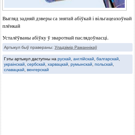
Выгляд задняй дзверы са знятай абіўкай і вільгацеахоўнай
плёнкай
Усталёўваны абіўку ў зваротнай паслядоўнасці.
Артыкул быў правераны:
Уладзімір Раманнікаў
Гэты артыкул даступны на
рускай
,
англійскай
,
балгарскай
,
украінскай
,
сербскай
,
харвацкай
,
румынскай
,
польскай
,
славацкай
,
венгерскай