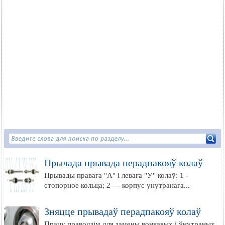
Прылада прывада перадпакояў колаў
Прывады правага "А" і левага "У" колаў: 1 -
стопорное кольца; 2 — корпус унутранага...
Зняцце прывадаў перадпакояў колаў
Працу праводзім для замены вонкавых і ўнутраных