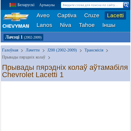
Беларускі
Артыкулы
Aveo
Captiva
Cruze
Lacetti
Lanos
Niva
Tahoe
Іншы
Лачэці 1
(2002-2009)
Галоўная
Лачетти
J200 (2002-2009)
Трансмісія
Прывады пярэдніх колаў
Прывады пярэдніх колаў аўтамабіля
Chevrolet Lacetti 1