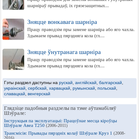
шарніраў прывадаў, іх грязезащитных...
Зняцце вонкавага шарніра
Працу праводзім пры замене шарніра або яго чахла.
Здымаем прывад пярэдняга кола (гл....
Зняцце ўнутранага шарніра
Працу праводзім пры замене шарніра або яго чахла.
Здымаем прывад пярэдняга кола (гл....
Гэты раздзел даступны на
рускай
,
англійскай
,
балгарскай
,
украінскай
,
сербскай
,
харвацкай
,
румынскай
,
польскай
,
славацкай
,
венгерскай
Глядзіце падобныя раздзелы па тэме аўтамабіляў
Шэўрале:
Інструкцыя па эксплуатацыі: Працоўнае месца кіроўцы
Шэўрале Авеа Т250
(2006-2011)
Трансмісія: Прывады пярэдніх колаў Шэўрале Круз 1
(2008-
2016)