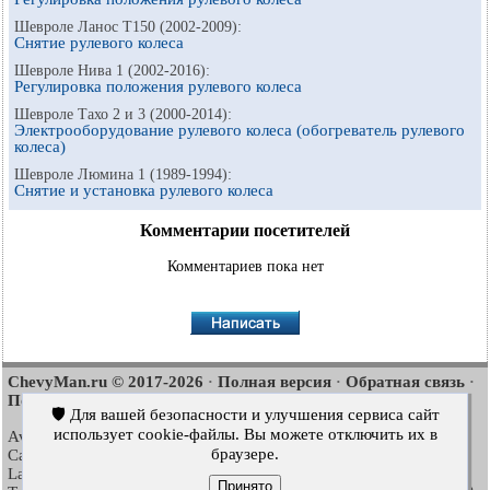
Шевроле Ланос Т150 (2002-2009):
Снятие рулевого колеса
Шевроле Нива 1 (2002-2016):
Регулировка положения рулевого колеса
Шевроле Тахо 2 и 3 (2000-2014):
Электрооборудование рулевого колеса (обогреватель рулевого
колеса)
Шевроле Люмина 1 (1989-1994):
Снятие и установка рулевого колеса
Комментарии посетителей
Комментариев пока нет
ChevyMan.ru © 2017-2026
Полная версия
Обратная связь
·
·
·
Поиск по сайту
Интересно почитать
Карта сайта
·
·
🛡️ Для вашей безопасности и улучшения сервиса сайт
использует cookie-файлы. Вы можете отключить их в
Aveo
Aveo
Aveo
2003-2008
·
2006-2011
·
2012-2018
·
браузере.
Captiva
Cruze
Lacetti
2006-2018
·
2008-2016
·
2002-2009
·
Lanos
Niva
Tahoe
2002-2009
·
2002-2016
·
1992-2000
·
Принято