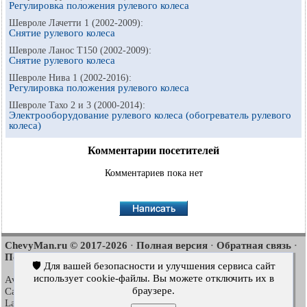
Регулировка положения рулевого колеса
Шевроле Лачетти 1 (2002-2009):
Снятие рулевого колеса
Шевроле Ланос Т150 (2002-2009):
Снятие рулевого колеса
Шевроле Нива 1 (2002-2016):
Регулировка положения рулевого колеса
Шевроле Тахо 2 и 3 (2000-2014):
Электрооборудование рулевого колеса (обогреватель рулевого
колеса)
Комментарии посетителей
Комментариев пока нет
ChevyMan.ru © 2017-2026
Полная версия
Обратная связь
·
·
·
Поиск по сайту
Интересно почитать
Карта сайта
·
·
🛡️ Для вашей безопасности и улучшения сервиса сайт
использует cookie-файлы. Вы можете отключить их в
Aveo
Aveo
Aveo
2003-2008
·
2006-2011
·
2012-2018
·
браузере.
Captiva
Cruze
Lacetti
2006-2018
·
2008-2016
·
2002-2009
·
Lanos
Niva
Tahoe
2002-2009
·
2002-2016
·
1992-2000
·