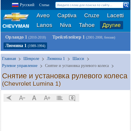
Русский
Статьи
Aveo
Captiva
Cruze
Lacetti
Lanos
Niva
Tahoe
Другие
Орландо 1
Трейлблейзер 1
(2010-2018)
(2001-2008, бензин)
Люмина 1
(1989-1994)
Главная
Шевроле
Люмина 1
Шасси
Рулевое управление
Снятие и установка рулевого колеса
Снятие и установка рулевого колеса
(Chevrolet Lumina 1)
0