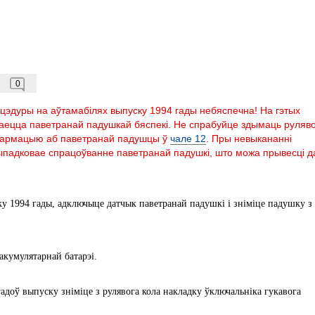
0
ацэдуры на аўтамабілях выпуску 1994 гады небяспечна! На гэтых
ваецца паветранай падушкай бяспекі. Не спрабуйце здымаць руляв
нфармацыю аб паветранай падушцы ў
чале 12
. Пры невыкананні
падковае спрацоўванне паветранай падушкі, што можа прывесці д
ку 1994 гады, адключыце датчык паветранай падушкі і зніміце падушку з
акумулятарнай батарэі.
 гадоў выпуску зніміце з рулявога кола накладку ўключальніка гукавога