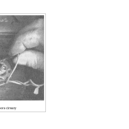
ога сігналу