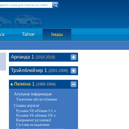
va
Tahoe
Іншы
Арланда 1
(2010-2018)
Трэйлблейзер 1
(2001-2008)
Люміна 1
(1989-1994)
Агульная інфармацыя
Тэхнічнае абслугоўванне
Сілавы агрэгат
Рухавік V6 аб'ёмам 3.1 л
Рухавік V6 абёмам 3/8 л
Капрамонт рухавікоў
Сістэма ахладжэння