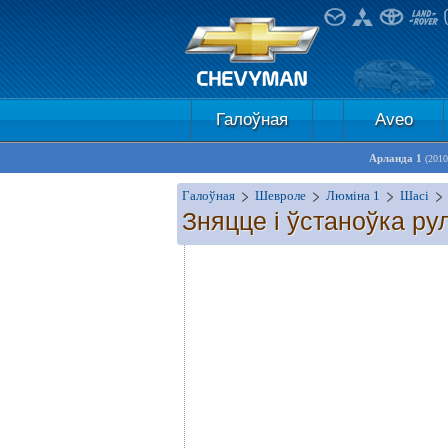
Галоўная
Aveo
Арланда 1
(2010
Галоўная
Шевроле
Люміна 1
Шасі
Зняцце і ўстаноўка ру