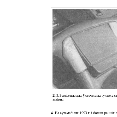
21.3. Выміце накладку ўключальніка гукавога сі
адвёрткі
4. На аўтамабілях 1993 г. і больш ранніх