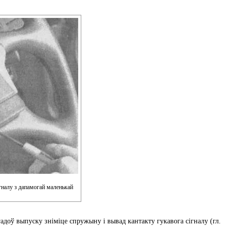
гналу з дапамогай маленькай
 гадоў выпуску зніміце спружыну і вывад кантакту гукавога сігналу (гл.