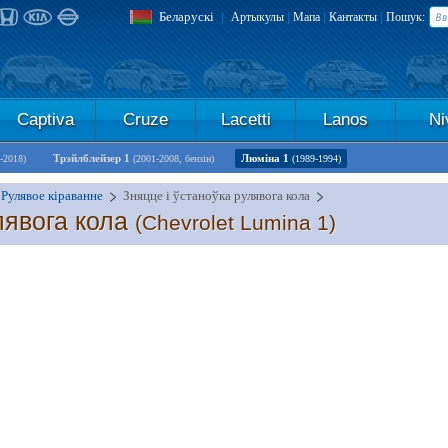
Беларускі
|
|
|
|
Артыкулы
Мапа
Кантакты
Пошук:
Captiva
Cruze
Lacetti
Lanos
Ni
Трэйлблейзер 1
Люміна 1
-2018)
(2001-2008, бензін)
(1989-1994)
Рулявое кіраванне
Зняцце і ўстаноўка рулявога кола
лявога кола
(Chevrolet Lumina 1)