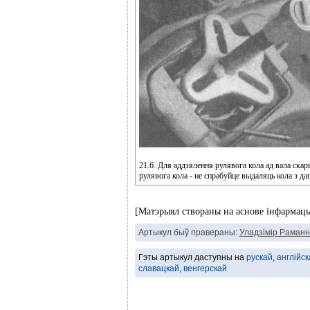
21.6. Для аддзялення рулявога кола ад вала ска
рулявога кола - не спрабуйце выдаляць кола з д
[Матэрыял створаны на аснове інфармацы
Артыкул быў правераны:
Уладзімір Раманн
Гэты артыкул даступны на
рускай
,
англійск
славацкай
,
венгерскай