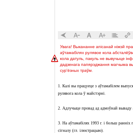
Увага! Выкананне апісанай ніжэй пр
аўтамабілях рулявое кола абсталёў
кола датуль, пакуль не вывучыце і
дадзенага папярэджання магчыма вы
сур'ёзных траўм.
1. Калі вы працуеце з аўтамабілем выпус
рулявога кола ў майстэрні.
2. Адлучыце провад ад адмоўнай вываду 
3. На аўтамабілях 1993 г. і больш ранніх
сігналу (гл. ілюстрацыю).