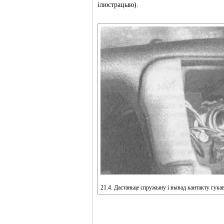
ілюстрацыю).
21.4. Дастаньце спружыну і вывад кантакту гукав