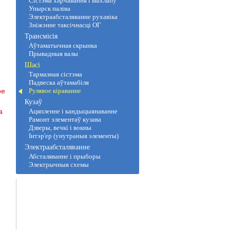
Сістэма харчавання і выхлапу
Упырск паліва
Электраабсталяванне рухавіка
Зніжэнне таксічнасці ОГ
Трансмісія
Аўтаматычная скрынка
Прывадныя валы
Шасі
Тармазная сістэма
Падвеска аўтамабіля
ое
Рулявое кіраванне
Кузаў
а
Ацяпленне і кандыцыянаванне
Рамонт элементаў кузава
Дзверы, вечкі і вокны
Інтэр'ер (унутраныя элементы)
Электраабсталяванне
Абсталяванне і прыборы
Электрычныя схемы