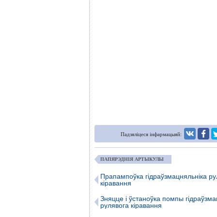
Падзяліцеся інфармацыяй:
ПАПЯРЭДНІЯ АРТЫКУЛЫ
Прапампоўка гідраўзмацняльніка ру
кіравання
Зняцце і ўстаноўка помпы гідраўзма
рулявога кіравання