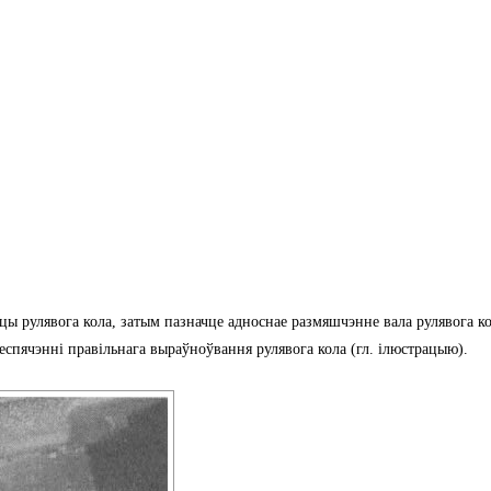
ицы рулявога кола, затым пазначце адноснае размяшчэнне вала рулявога к
беспячэнні правільнага выраўноўвання рулявога кола (гл. ілюстрацыю).