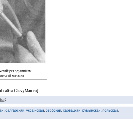
рыстайцеся здымнікам
апамогай малатка
і сайта ChevyMan.ru]
ікаў
ай
,
балгарскай
,
украінскай
,
сербскай
,
харвацкай
,
румынскай
,
польскай
,