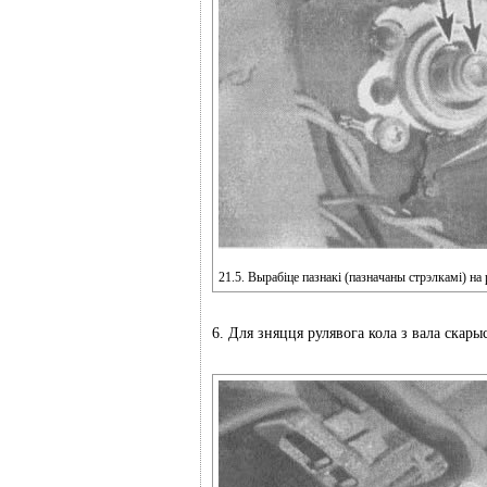
21.5. Вырабіце пазнакі (пазначаны стрэлкамі) на 
6. Для зняцця рулявога кола з вала скар