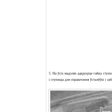
5. На ўсіх мадэлях адкруціце гайку ступ
і ступицы для спрашчэння ўсталёўкі і за