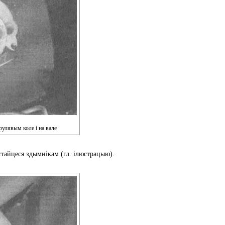
рулявым коле і на вале
ыстайцеся здымнікам (гл. ілюстрацыю).