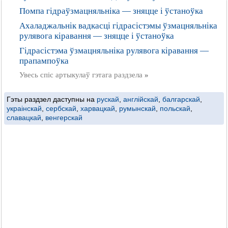
Помпа гідраўзмацняльніка — зняцце і ўстаноўка
Ахаладжальнік вадкасці гідрасістэмы ўзмацняльніка
рулявога кіравання — зняцце і ўстаноўка
Гідрасістэма ўзмацняльніка рулявога кіравання —
прапампоўка
Увесь спіс артыкулаў гэтага раздзела
»
Гэты раздзел даступны на
рускай
,
англійскай
,
балгарскай
,
украінскай
,
сербскай
,
харвацкай
,
румынскай
,
польскай
,
славацкай
,
венгерскай