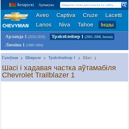
Беларускі
Артыкулы
Aveo
Captiva
Cruze
Lacetti
Lanos
Niva
Tahoe
Іншы
Арланда 1
Трэйлблейзер 1
(2010-2018)
(2001-2008, бензін)
Люміна 1
(1989-1994)
Галоўная
Шевроле
Трэйлблейзер 1
Шасі
Шасі і хадавая частка аўтамабіля
Chevrolet Trailblazer 1