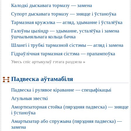
Калодкі дыскавага тормазу — замена
Супорт дыскавага тормазу — зняцце і ўстаноўка
Тармазная кружэлка — агляд, здыманне і ўсталёўка
Галоўны цыліндр — здыманне, усталёўка і замена
ўшчыльняльнага кольца бачка
Шлангі і трубкі тармазной сістэмы — агляд і замена
Гідраўлічная тармазная сістэма — прапампоўка
Увесь спіс артыкулаў гэтага раздзела
»
Падвеска аўтамабіля
Падвеска і рулявое кіраванне — спецыфікацыі
Агульныя звесткі
Амортизаторная стойка (пярэдняя падвеска) — зняцце
і ўстаноўка
Амартызатар або спружына (пярэдняя падвеска) —
замена