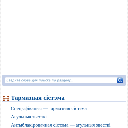
Тармазная сістэма
Спецыфікацыя — тармазная сістэма
Агульныя звесткі
Антыблакіровачная сістэма — агульныя звесткі