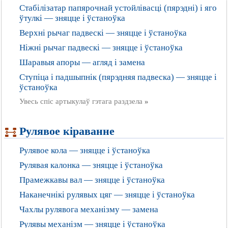
Стабілізатар папярочнай устойлівасці (пярэдні) і яго
ўтулкі — зняцце і ўстаноўка
Верхні рычаг падвескі — зняцце і ўстаноўка
Ніжні рычаг падвескі — зняцце і ўстаноўка
Шаравыя апоры — агляд і замена
Ступіца і падшыпнік (пярэдняя падвеска) — зняцце і
ўстаноўка
Увесь спіс артыкулаў гэтага раздзела
»
Рулявое кіраванне
Рулявое кола — зняцце і ўстаноўка
Рулявая калонка — зняцце і ўстаноўка
Прамежкавы вал — зняцце і ўстаноўка
Наканечнікі рулявых цяг — зняцце і ўстаноўка
Чахлы рулявога механізму — замена
Рулявы механізм — зняцце і ўстаноўка