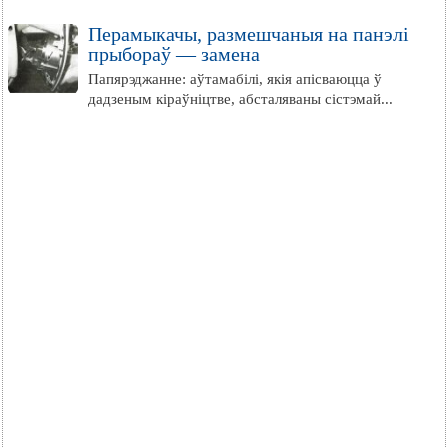
Перамыкачы, размешчаныя на панэлі
прыбораў — замена
Папярэджанне: аўтамабілі, якія апісваюцца ў
дадзеным кіраўніцтве, абсталяваны сістэмай...