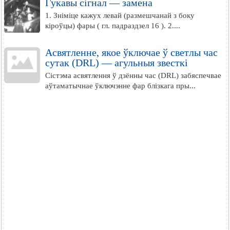
Гукавы сігнал — замена
1. Зніміце кажух левай (размешчанай з боку
кіроўцы) фары ( гл. падраздзел 16 ). 2....
Асвятленне, якое ўключае ў светлы час
сутак (DRL) — агульныя звесткі
Сістэма асвятлення ў дзённы час (DRL) забяспечвае
аўтаматычнае ўключэнне фар блізкага пры...