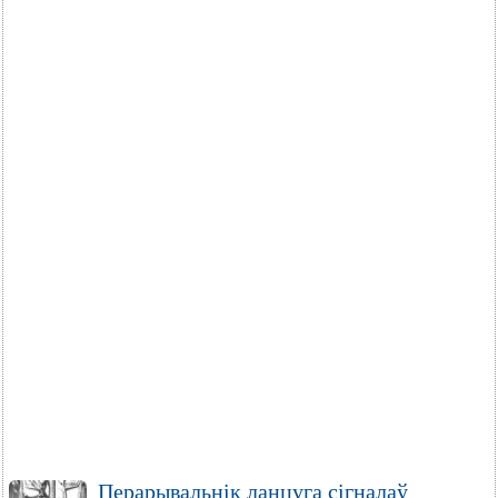
Перарывальнік ланцуга сігналаў