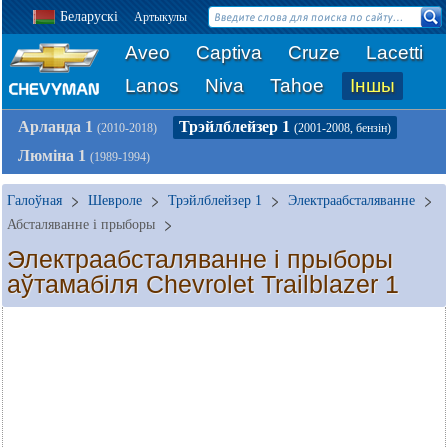
Беларускі
Артыкулы
Aveo
Captiva
Cruze
Lacetti
Lanos
Niva
Tahoe
Іншы
Арланда 1
Трэйлблейзер 1
(2010-2018)
(2001-2008, бензін)
Люміна 1
(1989-1994)
Галоўная
Шевроле
Трэйлблейзер 1
Электраабсталяванне
Абсталяванне і прыборы
Электраабсталяванне і прыборы
аўтамабіля Chevrolet Trailblazer 1