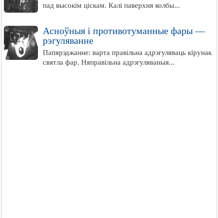
пад высокім ціскам. Калі паверхня колбы...
Асноўныя і противотуманные фары —
рэгуляванне
Папярэджанне: варта правільна адрэгуляваць кірунак
святла фар. Няправільна адрэгуляваныя...