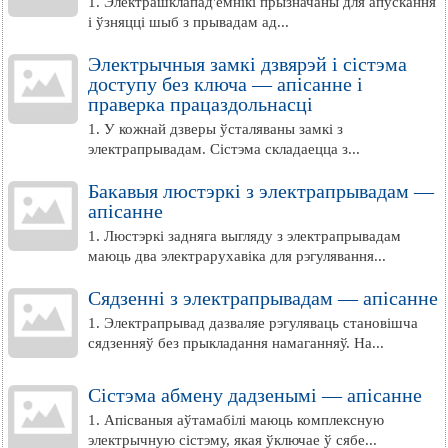
1. Электрашклапад'ёмнікі прызначаны для апускання
і ўзняцці шыб з прывадам ад...
Электрычныя замкі дзвярэй і сістэма
доступу без ключа — апісанне і
праверка працаздольнасці
1. У кожнай дзверы ўсталяваны замкі з
электрапрывадам. Сістэма складаецца з...
Бакавыя люстэркі з электрапрывадам —
апісанне
1. Люстэркі задняга выгляду з электрапрывадам
маюць два электрарухавіка для рэгулявання...
Сядзенні з электрапрывадам — апісанне
1. Электрапрывад дазваляе рэгуляваць становішча
сядзенняў без прыкладання намаганняў. На...
Сістэма абмену дадзенымі — апісанне
1. Апісваныя аўтамабілі маюць комплексную
электрычную сістэму, якая ўключае ў сябе...