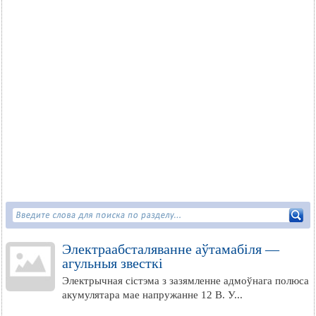
Электраабсталяванне аўтамабіля —
агульныя звесткі
Электрычная сістэма з зазямленне адмоўнага полюса
акумулятара мае напружанне 12 В. У...