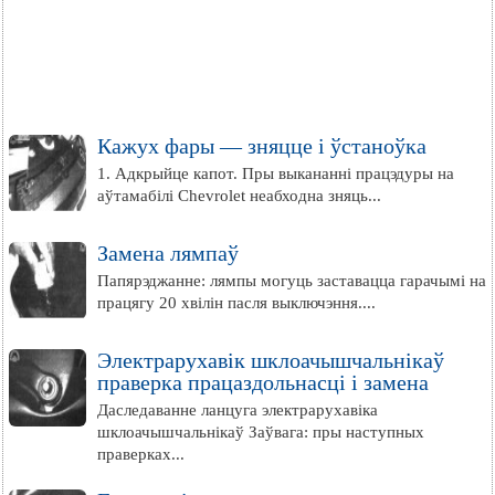
Кажух фары — зняцце і ўстаноўка
1. Адкрыйце капот. Пры выкананні працэдуры на
аўтамабілі Chevrolet неабходна зняць...
Замена лямпаў
Папярэджанне: лямпы могуць заставацца гарачымі на
працягу 20 хвілін пасля выключэння....
Электрарухавік шклоачышчальнікаў
праверка працаздольнасці і замена
Даследаванне ланцуга электрарухавіка
шклоачышчальнікаў Заўвага: пры наступных
праверках...