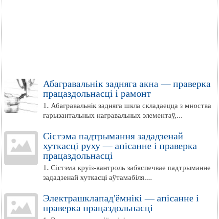
Абагравальнік задняга акна — праверка
працаздольнасці і рамонт
1. Абагравальнік задняга шкла складаецца з мноства
гарызантальных награвальных элементаў,...
Сістэма падтрымання зададзенай
хуткасці руху — апісанне і праверка
працаздольнасці
1. Сістэма круіз-кантроль забяспечвае падтрыманне
зададзенай хуткасці аўтамабіля....
Электрашклапад'ёмнікі — апісанне і
праверка працаздольнасці