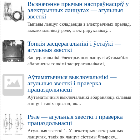
Вызначэнне прычын няспраўнасцяў у
электрычных ланцугах — агульныя
звесткі
Тыпавы ланцуг складаецца з электрычных прылад,
выключальнікаў рэле, электрарухавікоў...
Топкія засцерагальнікі і ўстаўкі —
агульныя звесткі
Засцерагальнікі Электрычныя ланцугі аўтамабіля
абаронены топкімі засцерагальнікамі,...
Аўтаматычныя выключальнікі —
агульныя звесткі і праверка
працаздольнасці
Аўтаматычныя выключальнікі абараняюць сілавыя
ланцугі такіх прылад, як...
Рэле — агульныя звесткі і праверка
працаздольнасці
Агульныя звесткі 1. У некаторых электрычных
ланцугах, такіх як ланцуг сістэмы ўпырску,...