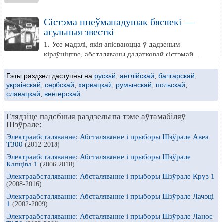
Сістэма пнеўмападушак бяспекі —
агульныя звесткі
1. Усе мадэлі, якія апісваюцца ў дадзеным
кіраўніцтве, абсталяваны дадатковай сістэмай...
Гэты раздзел даступны на
рускай
,
англійскай
,
балгарскай
,
украінскай
,
сербскай
,
харвацкай
,
румынскай
,
польскай
,
славацкай
,
венгерскай
Глядзіце падобныя раздзелы па тэме аўтамабіляў
Шэўрале:
Электраабсталяванне: Абсталяванне і прыборы Шэўрале Авеа
Т300
(2012-2018)
Электраабсталяванне: Абсталяванне і прыборы Шэўрале
Капціва 1
(2006-2018)
Электраабсталяванне: Абсталяванне і прыборы Шэўрале Круз 1
(2008-2016)
Электраабсталяванне: Абсталяванне і прыборы Шэўрале Лачэці
1
(2002-2009)
Электраабсталяванне: Абсталяванне і прыборы Шэўрале Ланос