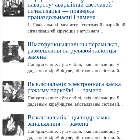
павароту/ аварыйнай светлавой
сігналізацыі — праверка
працаздольнасці і замена
1. Паказальнікі павароту і светлавой аварыйнай
сігналізацыяй кіруюцца з агульнага...
Шматфункцыянальны перамыкач,
размешчаны на рулявой калонцы —
замена
Папярэджанне: аўтамабілі, якія апісваюцца ў
дадзеным кіраўніцтве, абсталяваны сістэмай...
Выключальнік электроннага замка
рэжыму паркоўкі — замена
Папярэджанне: аўтамабілі, якія апісваюцца ў
дадзеным кіраўніцтве, абсталяваны сістэмай...
Выключальнік і цыліндр замка
запальвання — замена
Папярэджанне: аўтамабілі, якія апісваюцца ў
дадзеным кіраўніцтве, абсталяваны сістэмай...