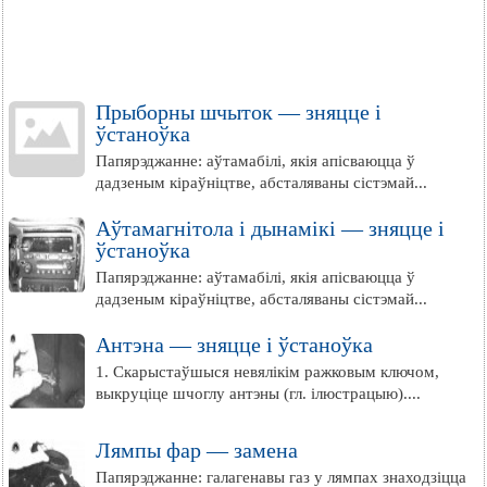
Прыборны шчыток — зняцце і
ўстаноўка
Папярэджанне: аўтамабілі, якія апісваюцца ў
дадзеным кіраўніцтве, абсталяваны сістэмай...
Аўтамагнітола і дынамікі — зняцце і
ўстаноўка
Папярэджанне: аўтамабілі, якія апісваюцца ў
дадзеным кіраўніцтве, абсталяваны сістэмай...
Антэна — зняцце і ўстаноўка
1. Скарыстаўшыся невялікім ражковым ключом,
выкруціце шчоглу антэны (гл. ілюстрацыю)....
Лямпы фар — замена
Папярэджанне: галагенавы газ у лямпах знаходзіцца