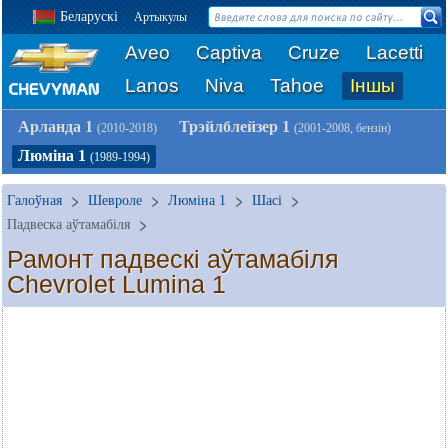
Беларускі
Артыкулы
Aveo
Captiva
Cruze
Lacetti
Lanos
Niva
Tahoe
Іншы
Арланда 1
Трэйлблейзер 1
(2010-2018)
(2001-2008, бензін)
Люміна 1
(1989-1994)
Галоўная
Шевроле
Люміна 1
Шасі
Падвеска аўтамабіля
Рамонт падвескі аўтамабіля
Chevrolet Lumina 1