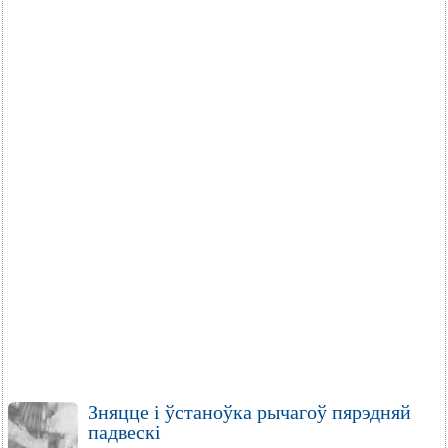
Зняцце і ўстаноўка рычагоў пярэдняй
падвескі