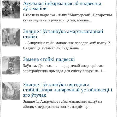
Агульная інфармацыя аб падвесцы
аўтамабіля
Пярэдняя падвеска - тыпу "Макферсан". Паваротны
кулак злучаны з рулявой цягай, абодва...
Зняцце і ўстаноўка амартызатарнай
стойкі
1. Адкруціце гайкі мацавання перадпакояў колаў. 2.
Падніміце аўтамабіль і надзейна...
Замена стойкі падвескі
Заўвага. Для выканання дадзенай аперацыі вам
запатрабуецца прылада для сціску спружын. 1....
Зняцце і ўстаноўка пярэдняга
стабілізатара папярочнай устойлівасці і
яго ўтулак
Зняцце 1. Адкруціце гайкі мацавання колаў на
абодвух перадпакоях колах, падніміце...