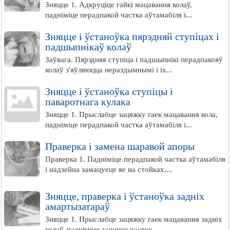
Зняцце 1. Адкруціце гайкі мацавання колаў,
падніміце перадпакой частка аўтамабіля і...
Зняцце і ўстаноўка пярэдняй ступіцах і
падшыпнікаў колаў
Заўвага. Пярэдняя ступіца і падшыпнікі перадпакояў
колаў з'яўляюцца нераздымнымі і іх...
Зняцце і ўстаноўка ступіцы і
паваротнага кулака
Зняцце 1. Прыслабце зацяжку гаек мацавання кола,
падніміце перадпакой частка аўтамабіля і...
Праверка і замена шаравой апоры
Праверка 1. Падніміце перадпакой частка аўтамабіля
і надзейна замацуеце яе на стойках....
Зняцце, праверка і ўстаноўка задніх
амартызатараў
Зняцце 1. Прыслабце зацяжку гаек мацавання задніх
колаў, падніміце заднюю частку...