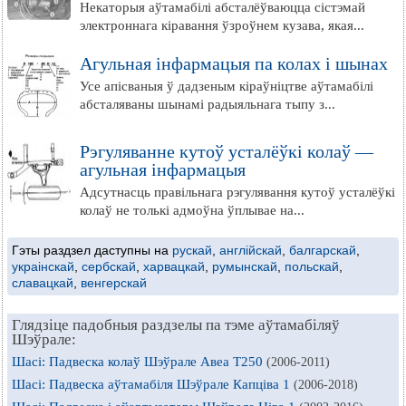
Некаторыя аўтамабілі абсталёўваюцца сістэмай
электроннага кіравання ўзроўнем кузава, якая...
Агульная інфармацыя па колах і шынах
Усе апісваныя ў дадзеным кіраўніцтве аўтамабілі
абсталяваны шынамі радыяльнага тыпу з...
Рэгуляванне кутоў усталёўкі колаў —
агульная інфармацыя
Адсутнасць правільнага рэгулявання кутоў усталёўкі
колаў не толькі адмоўна ўплывае на...
Гэты раздзел даступны на
рускай
,
англійскай
,
балгарскай
,
украінскай
,
сербскай
,
харвацкай
,
румынскай
,
польскай
,
славацкай
,
венгерскай
Глядзіце падобныя раздзелы па тэме аўтамабіляў
Шэўрале:
Шасі: Падвеска колаў Шэўрале Авеа Т250
(2006-2011)
Шасі: Падвеска аўтамабіля Шэўрале Капціва 1
(2006-2018)