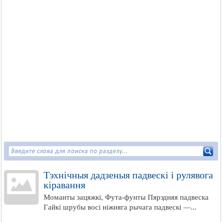
Тэхнічныя дадзеныя падвескі і рулявога
кіравання
Моманты зацяжкі, Фута-фунты Пярэдняя падвеска
Гайкі шрубы восі ніжняга рычага падвескі —...