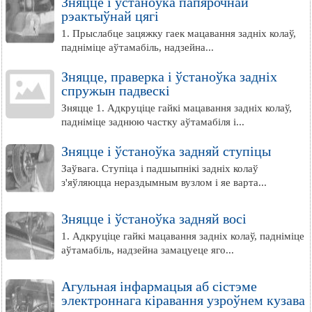
Зняцце і ўстаноўка папярочнай
рэактыўнай цягі
1. Прыслабце зацяжку гаек мацавання задніх колаў,
падніміце аўтамабіль, надзейна...
Зняцце, праверка і ўстаноўка задніх
спружын падвескі
Зняцце 1. Адкруціце гайкі мацавання задніх колаў,
падніміце заднюю частку аўтамабіля і...
Зняцце і ўстаноўка задняй ступіцы
Заўвага. Ступіца і падшыпнікі задніх колаў
з'яўляюцца нераздымным вузлом і яе варта...
Зняцце і ўстаноўка задняй восі
1. Адкруціце гайкі мацавання задніх колаў, падніміце
аўтамабіль, надзейна замацуеце яго...
Агульная інфармацыя аб сістэме
электроннага кіравання узроўнем кузава