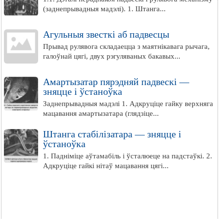
(заднепрывадныя мадэлі). 1. Штанга...
Агульныя звесткі аб падвесцы
Прывад рулявога складаецца з маятнікавага рычага,
галоўнай цягі, двух рэгуляваных бакавых...
Амартызатар пярэдняй падвескі —
зняцце і ўстаноўка
Заднепрывадныя мадэлі 1. Адкруціце гайку верхняга
мацавання амартызатара (глядзіце...
Штанга стабілізатара — зняцце і
ўстаноўка
1. Падніміце аўтамабіль і ўсталюеце на падстаўкі. 2.
Адкруціце гайкі нітаў мацавання цягі...