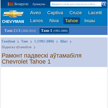
Беларускі
Артыкулы
Aveo
Captiva
Cruze
Lacetti
Lanos
Niva
Tahoe
Іншы
Тахо 2 і 3
Тахо 1
(2000-2014)
(1992-2000)
Галоўная
Тахо
1 (1992-2000)
Шасі
Падвеска аўтамабіля
Рамонт падвескі аўтамабіля
Chevrolet Tahoe 1