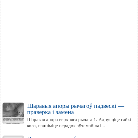
Шаравыя апоры рычагоў падвескі —
праверка і замена
Шаравая апора верхняга рычага 1. Адпусціце гайкі
кола, падніміце перадок аўтамабіля і...