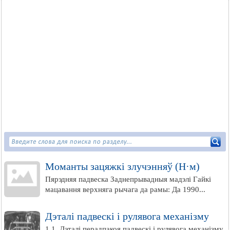
Моманты зацяжкі злучэнняў (Н·м)
Пярэдняя падвеска Заднепрывадныя мадэлі Гайкі
мацавання верхняга рычага да рамы: Да 1990...
Дэталі падвескі і рулявога механізму
1.1. Дэталі перадпакоя падвескі і рулявога механізму