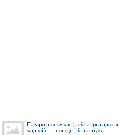
Паваротны кулак (паўнапрывадныя
мадэлі) — зняцце і ўстаноўка