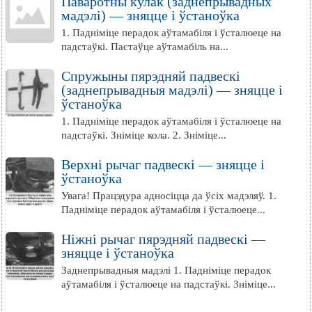
Паваротны кулак (заднепрывадных
мадэлі) — зняцце і ўстаноўка
1. Падніміце перадок аўтамабіля і ўсталюеце на
падстаўкі. Пастаўце аўтамабіль на...
Спружыны пярэдняй падвескі
(заднепрывадныя мадэлі) — зняцце і
ўстаноўка
1. Падніміце перадок аўтамабіля і ўсталюеце на
падстаўкі. Зніміце кола. 2. Зніміце...
Верхні рычаг падвескі — зняцце і
ўстаноўка
Увага! Працэдура адносіцца да ўсіх мадэляў. 1.
Падніміце перадок аўтамабіля і ўсталюеце...
Ніжні рычаг пярэдняй падвескі —
зняцце і ўстаноўка
Заднепрывадныя мадэлі 1. Падніміце перадок
аўтамабіля і ўсталюеце на падстаўкі. Зніміце...