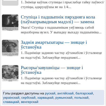
1. Зніміце каўпак ступицы і прыслабце гайку паўвосі/
ступіцы, адкруціўшы яе на 1/4...
Ступіца і падшыпнік пярэдняга кола
(паўнапрывадныя мадэлі) — замена
Увага! Ступіца з падшыпнікам уяўляюць сабой
неразборны вузел. У выпадку выхаду падшыпніка...
Заднія амартызатары — зняцце і
ўстаноўка
1. Падніміце заднюю частку аўтамабіля і ўсталюеце
на падстаўкі. Заблакуйце перадпакоі...
Рысоры/завушніцы — зняцце і
ўстаноўка
1. Падніміце заднюю частку аўтамабіля і ўсталюеце
на падстаўкі. Заблакуйце перадпакоі...
Гэты раздзел даступны на
рускай
,
англійскай
,
балгарскай
,
украінскай
,
сербскай
,
харвацкай
,
румынскай
,
польскай
,
славацкай
,
венгерскай