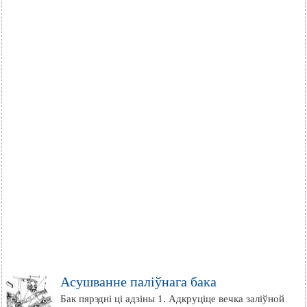
Асушванне паліўнага бака
Бак пярэдні ці адзіны 1. Адкруціце вечка заліўной