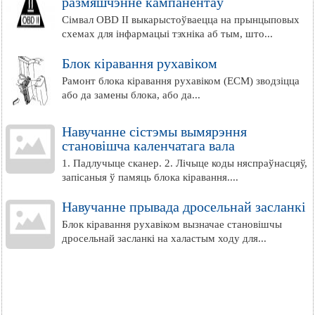
размяшчэнне кампанентаў
Сімвал OBD II выкарыстоўваецца на прынцыповых
схемах для інфармацыі тэхніка аб тым, што...
Блок кіравання рухавіком
Рамонт блока кіравання рухавіком (ЕСМ) зводзіцца
або да замены блока, або да...
Навучанне сістэмы вымярэння
становішча каленчатага вала
1. Падлучыце сканер. 2. Лічыце коды няспраўнасцяў,
запісаныя ў памяць блока кіравання....
Навучанне прывада дросельнай засланкі
Блок кіравання рухавіком вызначае становішчы
дросельнай засланкі на халастым ходу для...