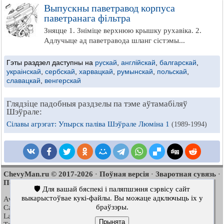
Выпускны паветравод корпуса
паветранага фільтра
Зняцце 1. Зніміце верхнюю крышку рухавіка. 2.
Адлучыце ад паветравода шланг сістэмы...
Гэты раздзел даступны на
рускай
,
англійскай
,
балгарскай
,
украінскай
,
сербскай
,
харвацкай
,
румынскай
,
польскай
,
славацкай
,
венгерскай
Глядзіце падобныя раздзелы па тэме аўтамабіляў
Шэўрале:
Сілавы агрэгат: Упырск паліва Шэўрале Люміна 1
(1989-1994)
ChevyMan.ru © 2017-2026
Поўная версія
Зваротная сувязь
·
·
·
Пошук па сайце
Цікава пачытаць
Мапа сайту
·
·
🛡️ Для вашай бяспекі і паляпшэння сэрвісу сайт
выкарыстоўвае кукі-файлы. Вы можаце адключыць іх у
Aveo
Aveo
Aveo
2003-2008
·
2006-2011
·
2012-2018
·
браўзэры.
Captiva
Cruze
Lacetti
2006-2018
·
2008-2016
·
2002-2009
·
Lanos
Niva
Tahoe
2002-2009
·
2002-2016
·
1992-2000
·
Прынята