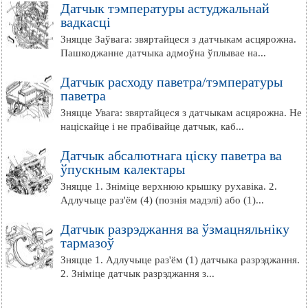
Датчык тэмпературы астуджальнай
вадкасці
Зняцце Заўвага: звяртайцеся з датчыкам асцярожна.
Пашкоджанне датчыка адмоўна ўплывае на...
Датчык расходу паветра/тэмпературы
паветра
Зняцце Увага: звяртайцеся з датчыкам асцярожна. Не
націскайце і не прабівайце датчык, каб...
Датчык абсалютнага ціску паветра ва
ўпускным калектары
Зняцце 1. Зніміце верхнюю крышку рухавіка. 2.
Адлучыце раз'ём (4) (познія мадэлі) або (1)...
Датчык разрэджання ва ўзмацняльніку
тармазоў
Зняцце 1. Адлучыце раз'ём (1) датчыка разрэджання.
2. Зніміце датчык разрэджання з...