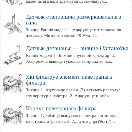
каленчатага вала здымаўся ці замяняўся...
Датчык становішча размеркавальнага
вала
Зняцце Раннія мадэлі 1. Адкруціце ніт мацавання
датчыка. Момант зацяжкі 29 Н·м. 2....
Датчык дэтанацыі — зняцце і ўстаноўка
Раннія мадэлі 1. Зніміце впускной калектар. 2.
Асцярожна выньце гумовыя заглушкі вечка...
Які фільтруе элемент паветранага
фільтра
Зняцце 1. Адлучыце раз'ём (2) датчыка расходу/
тэмпературы паветра. 2. Адкруціце шрубы...
Корпус паветранага фільтра
Зняцце 1. Зніміце выпускны паветравод корпуса
паветранага фільтра. 2. Адлучыце раз'ём (2)...