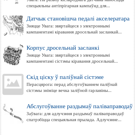
спецыяльны антіпрігарная кампаўнд для...
Датчык становішча педалі акселератара
Зняцце Увага: звяртайцеся з электроннымі
кампанентамі кіравання дросельнай засланкай...
Корпус дросельнай засланкі
Зняцце Увага: звяртайцеся з электроннымі
кампанентамі сістэмы кіравання дросельнай...
Скід ціску ў паліўнай сістэме
Перасцярога: перад абслугоўваннем паліўнай
сістэмы зніміце вечка заліўной гарлавіны...
Абслугоўванне раздымаў паліваправодаў
Заўвага: для адлучэння раздымаў паліваправодаў
спатрэбіцца спецыяльная прылада. Адлучэнне...