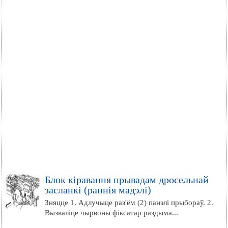
Блок кіравання прывадам дросельнай
засланкі (раннія мадэлі)
Зняцце 1. Адлучыце раз'ём (2) панэлі прыбораў. 2.
Вызваліце чырвоны фіксатар раздыма...