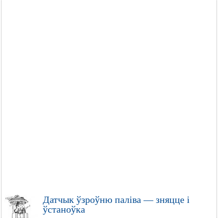
Датчык ўзроўню паліва — зняцце і
ўстаноўка