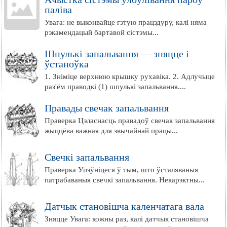
паліва
Увага: не выконвайце гэтую працэдуру, калі няма
рэкамендацый бартавой сістэмы...
Шпулькі запальвання — зняцце і
ўстаноўка
1. Зніміце верхнюю крышку рухавіка. 2. Адлучыце
раз'ём праводкі (1) шпулькі запальвання....
Правады свечак запальвання
Праверка Цэласнасць правадоў свечак запальвання
жыццёва важная для звычайнай працы...
Свечкі запальвання
Праверка Упэўніцеся ў тым, што ўсталяваныя
патрабаваныя свечкі запальвання. Некарэктны...
Датчык становішча каленчатага вала
Зняцце Увага: кожны раз, калі датчык становішча