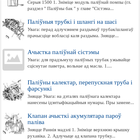
Серыя 1500 1. Зніміце модуль паліўнай помпы (гл.
раздзел " Паліўны бак " у главе "Сістэма...
Паліўныя трубкі і шлангі на шасі
Увага: перад адлучэннем раздымаў трубак/шлангаў
прачысціце вобласці каля раздыма. Зняцце...
Ачыстка паліўнай сістэмы
Увага: для прадзьмуху паліўных трубак ужывайце
сціснутае паветра, вольнае ад масла. 1....
Паліўны калектар, перепускная труба і
фарсункі
Зняцце Увага: на дэталях паліўнага калектара
нанесены ідэнтыфікацыйныя нумары. Пры замене...
Клапан ачысткі акумулятара пароў
паліва
Зняцце Раннія мадэлі 1. Зніміце верхнюю крышку
рухавіка. 2. Адлучыце ад клапана трубку...