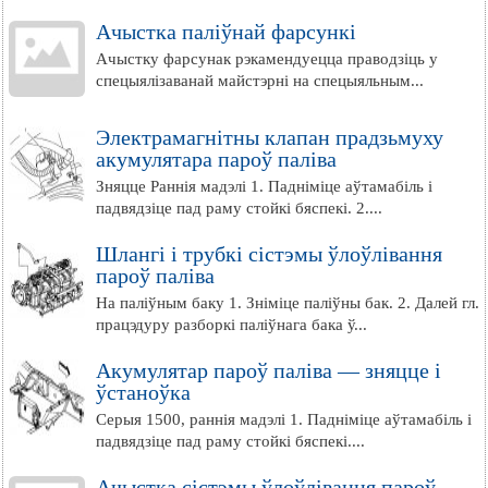
Ачыстка паліўнай фарсункі
Ачыстку фарсунак рэкамендуецца праводзіць у
спецыялізаванай майстэрні на спецыяльным...
Электрамагнітны клапан прадзьмуху
акумулятара пароў паліва
Зняцце Раннія мадэлі 1. Падніміце аўтамабіль і
падвядзіце пад раму стойкі бяспекі. 2....
Шлангі і трубкі сістэмы ўлоўлівання
пароў паліва
На паліўным баку 1. Зніміце паліўны бак. 2. Далей гл.
працэдуру разборкі паліўнага бака ў...
Акумулятар пароў паліва — зняцце і
ўстаноўка
Серыя 1500, раннія мадэлі 1. Падніміце аўтамабіль і
падвядзіце пад раму стойкі бяспекі....
Ачыстка сістэмы ўлоўлівання пароў