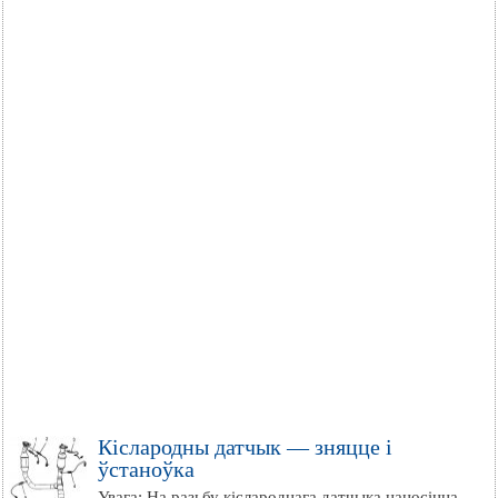
Кіслародны датчык — зняцце і
ўстаноўка
Увага: На разьбу кіслароднага датчыка наносіцца