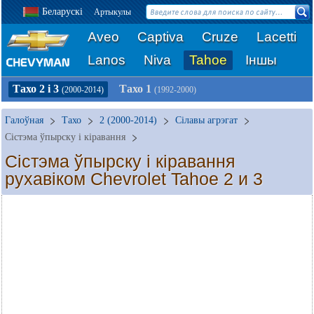
Беларускі
Артыкулы
Aveo
Captiva
Cruze
Lacetti
Lanos
Niva
Tahoe
Іншы
Тахо 2 і 3
Тахо 1
(2000-2014)
(1992-2000)
Галоўная
Тахо
2 (2000-2014)
Сілавы агрэгат
Сістэма ўпырску і кіравання
Сістэма ўпырску і кіравання
рухавіком Chevrolet Tahoe 2 и 3