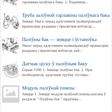
гарлавіны паліўнага бака. 2. Падніміце...
Труба заліўной гарлавіны паліўнага бака
Зняцце Увага: перад адлучэннем паліваправодаў
прачысціце раздымы і прылеглыя вобласці,...
Паліўны бак — зняцце і ўстаноўка
Увага: перад адлучэннем паліваправодаў прачысціце
раздымы і прылеглыя вобласці, каб...
Датчык ціску ў паліўным баку
Серыя 1500 1. Зніміце паліўны бак. 2. Пры
неабходнасці, адлучыце трубку сістэмы...
Модуль паліўнай помпы
Зняцце 1. Зняцце модуля паліўнай помпы апісана ў
раздзеле " Паліўны бак " кіраўніка...