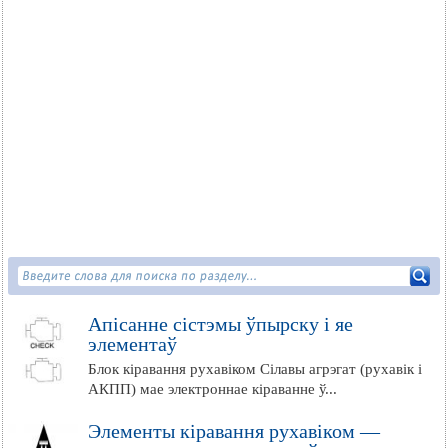
Апісанне сістэмы ўпырску і яе
элементаў
Блок кіравання рухавіком Сілавы агрэгат (рухавік і
АКПП) мае электроннае кіраванне ў...
Элементы кіравання рухавіком —