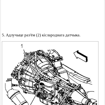
5. Адлучыце раз'ём (2) кіслароднага датчыка.