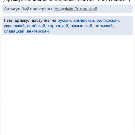
Артыкул быў правераны:
Уладзімір Раманнікаў
Гэты артыкул даступны на
рускай
,
англійскай
,
балгарскай
,
украінскай
,
сербскай
,
харвацкай
,
румынскай
,
польскай
,
славацкай
,
венгерскай