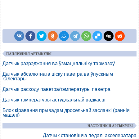
ПАПЯРЭДНІЯ АРТЫКУЛЫ
Датчык разрэджання ва ўзмацняльніку тармазоў
Датчык абсалютнага ціску паветра ва ўпускным
калектары
Датчык расходу паветра/тэмпературы паветра
Датчык тэмпературы астуджальнай вадкасці
Блок кіравання прывадам дросельнай засланкі (раннія
мадэлі)
НАСТУПНЫЯ АРТЫКУЛЫ
Датчык становішча педалі акселератара