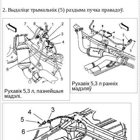
2. Выдаліце трымальнік (5) раздыма пучка правадоў.
Рухавік 5,3 л ранніх
мадэляў
Рухавік 5,3 л, пазнейшыя
мадэлі.