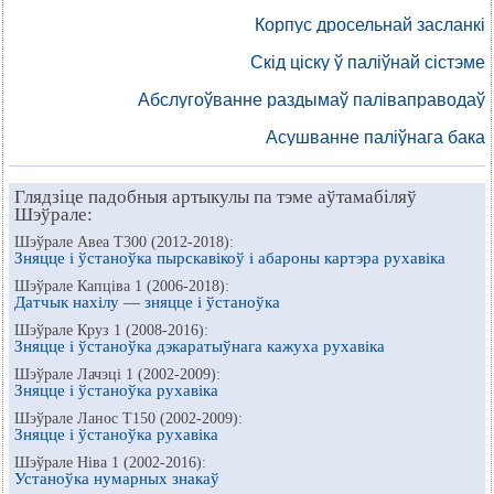
Корпус дросельнай засланкі
Скід ціску ў паліўнай сістэме
Абслугоўванне раздымаў паліваправодаў
Асушванне паліўнага бака
Глядзіце падобныя артыкулы па тэме аўтамабіляў
Шэўрале:
Шэўрале Авеа Т300 (2012-2018):
Зняцце і ўстаноўка пырскавікоў і абароны картэра рухавіка
Шэўрале Капціва 1 (2006-2018):
Датчык нахілу — зняцце і ўстаноўка
Шэўрале Круз 1 (2008-2016):
Зняцце і ўстаноўка дэкаратыўнага кажуха рухавіка
Шэўрале Лачэці 1 (2002-2009):
Зняцце і ўстаноўка рухавіка
Шэўрале Ланос Т150 (2002-2009):
Зняцце і ўстаноўка рухавіка
Шэўрале Ніва 1 (2002-2016):
Устаноўка нумарных знакаў