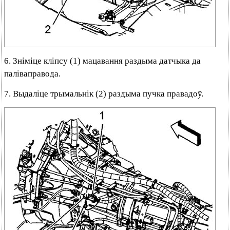
6. Зніміце кліпсу (1) мацавання раздыма датчыка да
паліваправода.
7. Выдаліце трымальнік (2) раздыма пучка правадоў.