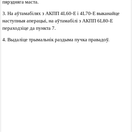
пярэдняга маста.
3. На аўтамабілях з АКПП 4L60-E і 4L70-E выканайце
наступныя аперацыі, на аўтамабілі з АКПП 6L80-E
пераходзіце да пункта 7.
4. Выдаліце трымальнік раздыма пучка правадоў.