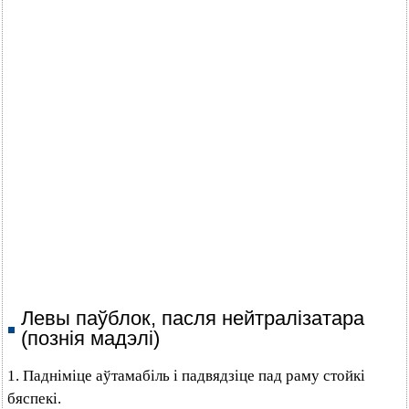
Левы паўблок, пасля нейтралізатара
(познія мадэлі)
1. Падніміце аўтамабіль і падвядзіце пад раму стойкі
бяспекі.