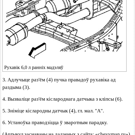
Рухавік 6,0 л ранніх мадэляў
3. Адлучыце раз'ём (4) пучка правадоў рухавіка ад
раздыма (3).
4. Вызваліце раз'ём кіслароднага датчыка з кліпсы (6).
5. Зніміце кіслародны датчык (4), гл. мал. "А".
6. Устаноўка праводзіцца ў зваротным парадку.
(Артыкул заснаваны на дадзеных з сайта: «chevyman.ru»)