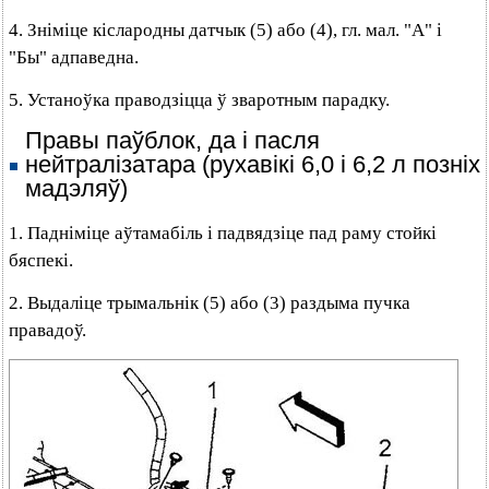
4. Зніміце кіслародны датчык (5) або (4), гл. мал. "А" і
"Бы" адпаведна.
5. Устаноўка праводзіцца ў зваротным парадку.
Правы паўблок, да і пасля
нейтралізатара (рухавікі 6,0 і 6,2 л позніх
мадэляў)
1. Падніміце аўтамабіль і падвядзіце пад раму стойкі
бяспекі.
2. Выдаліце трымальнік (5) або (3) раздыма пучка
правадоў.