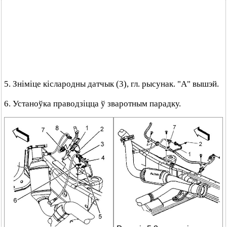
5. Зніміце кіслародны датчык (3), гл. рысунак. "А" вышэй.
6. Устаноўка праводзіцца ў зваротным парадку.