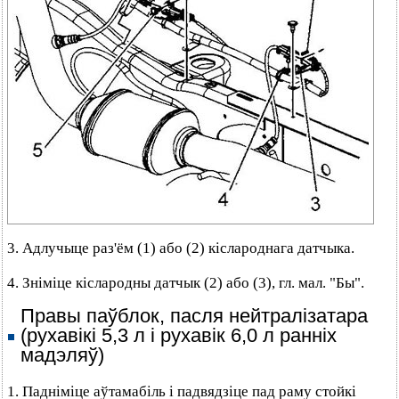
3. Адлучыце раз'ём (1) або (2) кіслароднага датчыка.
4. Зніміце кіслародны датчык (2) або (3), гл. мал. "Бы".
Правы паўблок, пасля нейтралізатара
(рухавікі 5,3 л і рухавік 6,0 л ранніх
мадэляў)
1. Падніміце аўтамабіль і падвядзіце пад раму стойкі