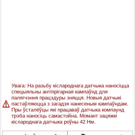
Увага: На разьбу кіслароднага датчыка наносіцца
спецыяльны антіпрігарная кампаўнд для
палягчэння працэдуры зняцця. Новыя датчыкі
пастаўляюцца з загадзя нанесеным кампаўндам.
Пры ўсталёўцы які працаваў датчыка компаунд
трэба наносіць самастойна. Момант зацяжкі
кіслароднага датчыка роўны 42 Нм.