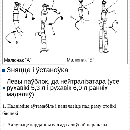
Малюнак "Б"
Малюнак "А"
Зняцце і ўстаноўка
Левы паўблок, да нейтралізатара (усе
рухавікі 5,3 л і рухавік 6,0 л ранніх
мадэляў)
1. Падніміце аўтамабіль і падвядзіце пад раму стойкі
бяспекі
2. Адлучыце карданны вал ад галоўнай перадачы