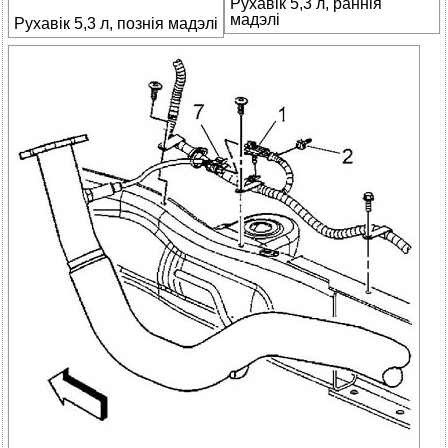
Рухавік 5,3 л, раннія
мадэлі
Рухавік 5,3 л, познія мадэлі