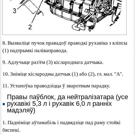
8. Вызваліце пучок правадоў праводкі рухавіка з кліпсы
(1) падтрымкі паліваправода.
9. Адлучыце раз'ём (3) кіслароднага датчыка.
10. Зніміце кіслародны датчык (1) або (2), гл. мал. "А".
11. Устаноўка праводзіцца ў зваротным парадку.
Правы паўблок, да нейтралізатара (усе
рухавікі 5,3 л і рухавік 6,0 л ранніх
мадэляў)
1. Падніміце аўтамабіль і падвядзіце пад раму стойкі
бяспекі.