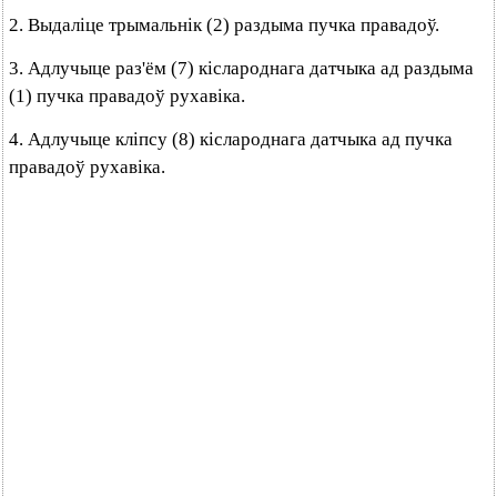
2. Выдаліце трымальнік (2) раздыма пучка правадоў.
3. Адлучыце раз'ём (7) кіслароднага датчыка ад раздыма
(1) пучка правадоў рухавіка.
4. Адлучыце кліпсу (8) кіслароднага датчыка ад пучка
правадоў рухавіка.