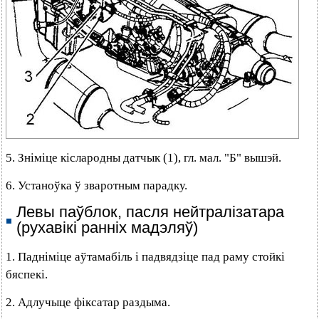
5. Зніміце кіслародны датчык (1), гл. мал. "Б" вышэй.
6. Устаноўка ў зваротным парадку.
Левы паўблок, пасля нейтралізатара
(рухавікі ранніх мадэляў)
1. Падніміце аўтамабіль і падвядзіце пад раму стойкі
бяспекі.
2. Адлучыце фіксатар раздыма.