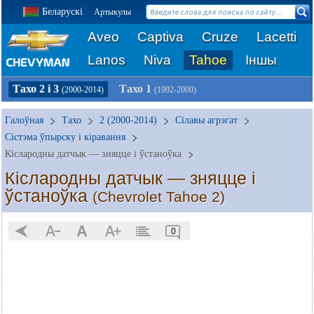
Беларускі
Артыкулы
Aveo
Captiva
Cruze
Lacetti
Lanos
Niva
Tahoe
Іншы
Тахо 2 і 3
Тахо 1
(2000-2014)
(1992-2000)
Галоўная
Тахо
2 (2000-2014)
Сілавы агрэгат
Сістэма ўпырску і кіравання
Кіслародны датчык — зняцце і ўстаноўка
Кіслародны датчык — зняцце і
ўстаноўка
(Chevrolet Tahoe 2)
0