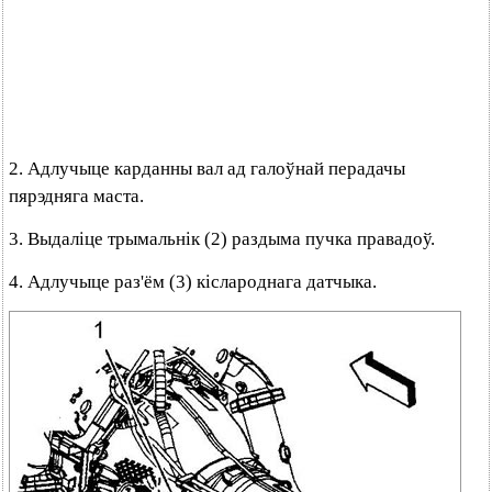
2. Адлучыце карданны вал ад галоўнай перадачы
пярэдняга маста.
3. Выдаліце трымальнік (2) раздыма пучка правадоў.
4. Адлучыце раз'ём (3) кіслароднага датчыка.