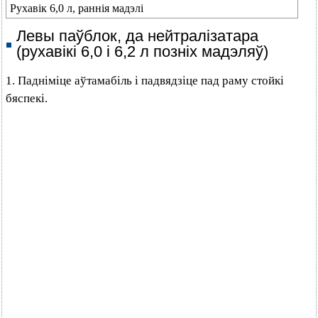
Рухавік 6,0 л, раннія мадэлі
Левы паўблок, да нейтралізатара
(рухавікі 6,0 і 6,2 л позніх мадэляў)
1. Падніміце аўтамабіль і падвядзіце пад раму стойкі
бяспекі.