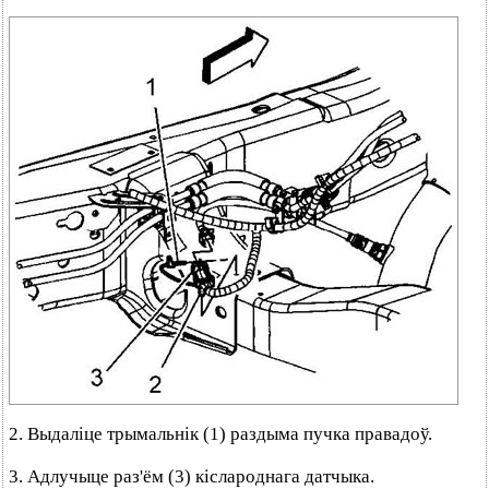
2. Выдаліце трымальнік (1) раздыма пучка правадоў.
3. Адлучыце раз'ём (3) кіслароднага датчыка.