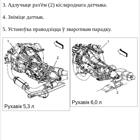
3. Адлучыце раз'ём (2) кіслароднага датчыка.
4. Зніміце датчык.
5. Устаноўка праводзіцца ў зваротным парадку.
Рухавік 6,0 л
Рухавік 5,3 л