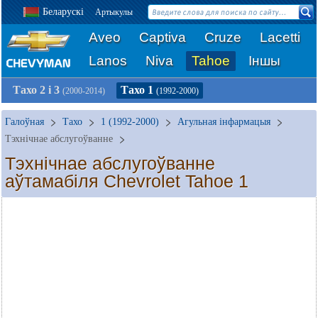
Беларускі
Артыкулы
Aveo
Captiva
Cruze
Lacetti
Lanos
Niva
Tahoe
Іншы
Тахо 2 і 3
Тахо 1
(2000-2014)
(1992-2000)
Галоўная
Тахо
1 (1992-2000)
Агульная інфармацыя
Тэхнічнае абслугоўванне
Тэхнічнае абслугоўванне
аўтамабіля Chevrolet Tahoe 1