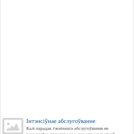
Інтэнсіўнае абслугоўванне
Калі парадак тэхнічнага абслугоўвання не