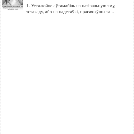
1. Усталюйце аўтамабіль на назіральную яму,
эстакаду, або на падстаўкі, прасачыўшы за...