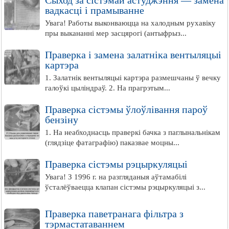
Сыход за сістэмай астуджэння — замена
вадкасці і прамыванне
Увага! Работы выконваюцца на халодным рухавіку
пры выкананні мер засцярогі (антыфрыз...
Праверка і замена залатніка вентыляцыі
картэра
1. Залатнік вентыляцыі картэра размешчаны ў вечку
галоўкі цыліндраў. 2. На прагрэтым...
Праверка сістэмы ўлоўлівання пароў
бензіну
1. На неабходнасць праверкі бачка з паглынальнікам
(глядзіце фатаграфію) паказвае моцны...
Праверка сістэмы рэцыркуляцыі
Увага! З 1996 г. на разгляданыя аўтамабілі
ўсталёўваецца клапан сістэмы рэцыркуляцыі з...
Праверка паветранага фільтра з
тэрмастатаваннем