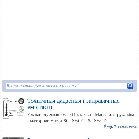
Тэхнічныя дадзеныя і заправачныя
ёмістасці
Рэкамендуемыя змазкі і вадкасці Масла для рухавіка
- маторнае масла SG, SF/CC або SF/CD...
Ёсць 2 каментара