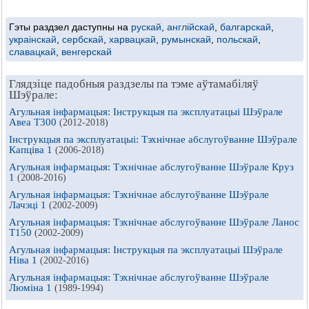
Гэты раздзел даступны на
рускай
,
англійскай
,
балгарскай
,
украінскай
,
сербскай
,
харвацкай
,
румынскай
,
польскай
,
славацкай
,
венгерскай
Глядзіце падобныя раздзелы па тэме аўтамабіляў
Шэўрале:
Агульная інфармацыя: Інструкцыя па эксплуатацыі Шэўрале
Авеа Т300
(2012-2018)
Інструкцыя па эксплуатацыі: Тэхнічнае абслугоўванне Шэўрале
Капціва 1
(2006-2018)
Агульная інфармацыя: Тэхнічнае абслугоўванне Шэўрале Круз
1
(2008-2016)
Агульная інфармацыя: Тэхнічнае абслугоўванне Шэўрале
Лачэці 1
(2002-2009)
Агульная інфармацыя: Тэхнічнае абслугоўванне Шэўрале Ланос
Т150
(2002-2009)
Агульная інфармацыя: Інструкцыя па эксплуатацыі Шэўрале
Ніва 1
(2002-2016)
Агульная інфармацыя: Тэхнічнае абслугоўванне Шэўрале
Люміна 1
(1989-1994)