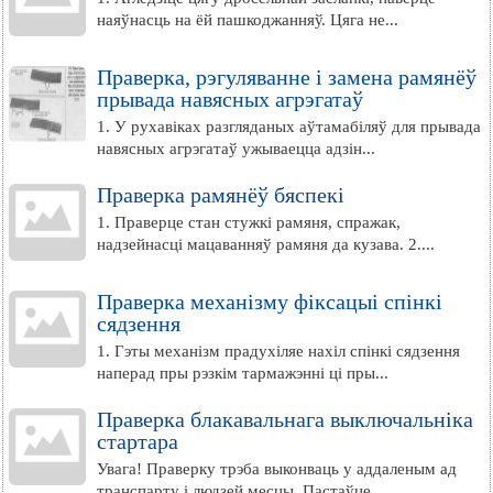
наяўнасць на ёй пашкоджанняў. Цяга не...
Праверка, рэгуляванне і замена рамянёў
прывада навясных агрэгатаў
1. У рухавіках разгляданых аўтамабіляў для прывада
навясных агрэгатаў ужываецца адзін...
Праверка рамянёў бяспекі
1. Праверце стан стужкі рамяня, спражак,
надзейнасці мацаванняў рамяня да кузава. 2....
Праверка механізму фіксацыі спінкі
сядзення
1. Гэты механізм прадухіляе нахіл спінкі сядзення
наперад пры рэзкім тармажэнні ці пры...
Праверка блакавальнага выключальніка
стартара
Увага! Праверку трэба выконваць у аддаленым ад
транспарту і людзей месцы. Пастаўце...