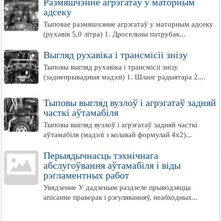
Размяшчэнне агрэгатаў у маторным
адсеку
Тыповае размяшчэнне агрэгатаў у маторным адсеку
(рухавік 5,0 літра) 1. Дросельны патрубак...
Выгляд рухавіка і трансмісіі знізу
Тыповы выгляд рухавіка і трансмісіі знізу
(заднепрывадныя мадэлі) 1. Шланг радыятара 2....
Тыповы выгляд вузлоў і агрэгатаў задняй
часткі аўтамабіля
Тыповы выгляд вузлоў і агрэгатаў задняй часткі
аўтамабіля (мадэлі з колавай формулай 4x2)...
Перыядычнасць тэхнічнага
абслугоўвання аўтамабіля і віды
рэгламентных работ
Увядзенне У дадзеным раздзеле прыводзяцца
апісанне праверак і рэгуляванняў, неабходных...