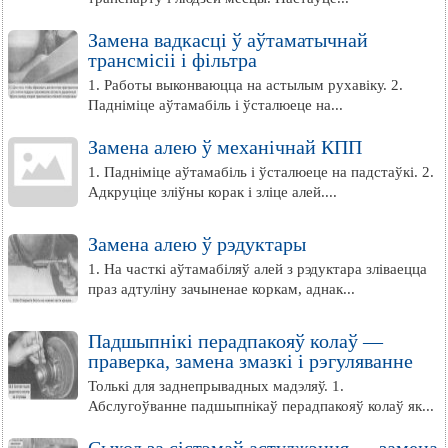
Замена вадкасці ў аўтаматычнай
трансмісіі і фільтра
1. Работы выконваюцца на астылым рухавіку. 2.
Падніміце аўтамабіль і ўсталюеце на...
Замена алею ў механічнай КПП
1. Падніміце аўтамабіль і ўсталюеце на падстаўкі. 2.
Адкруціце зліўны корак і зліце алей....
Замена алею ў рэдуктары
1. На часткі аўтамабіляў алей з рэдуктара зліваецца
праз адтуліну зачыненае коркам, аднак...
Падшыпнікі перадпакояў колаў —
праверка, замена змазкі і рэгуляванне
Толькі для заднепрывадных мадэляў. 1.
Абслугоўванне падшыпнікаў перадпакояў колаў як...