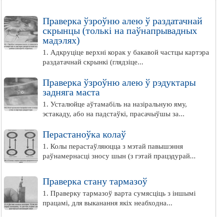
Праверка ўзроўню алею ў раздатачнай
скрынцы (толькі на паўнапрывадных
мадэлях)
1. Адкруціце верхні корак у бакавой частцы картэра
раздатачнай скрынкі (глядзіце...
Праверка ўзроўню алею ў рэдуктары
задняга маста
1. Усталюйце аўтамабіль на назіральную яму,
эстакаду, або на падстаўкі, прасачыўшы за...
Перастаноўка колаў
1. Колы перастаўляюцца з мэтай павышэння
раўнамернасці зносу шын (з гэтай працэдурай...
Праверка стану тармазоў
1. Праверку тармазоў варта сумясціць з іншымі
працамі, для выканання якіх неабходна...