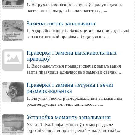
1. На рухавіках позніх выпускаў прадугледжаны
паветраны фільтр, які падае паветра да...
Замена свечак запальвання
1. Адкрыйце капот і абазначце кожны провад свечкі
запальвання, каб правільна іх далучыць....
Праверка і замена высакавольтных
правадоў
1. Высакавольтныя правады свечак запальвання
варта правяраць адначасова з заменай свечак....
Праверка і замена лятунка і вечкі
размеркавальніка
1. Бягунок і вечка размеркавальніка запальвання
рэкамендуецца змяняць адначасова з...
Устаноўка моманту запальвання
Увага! 1. Калі інфармацыя ў гэтым раздзеле
адрозніваецца ад прыведзенай у падкапотнай...