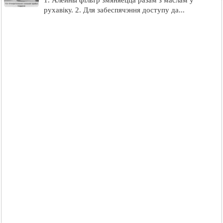
1. Алейны фільтр змяняецца разам з маслам у
рухавіку. 2. Для забеспячэння доступу да...