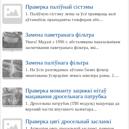
Праверка паліўнай сістэмы
1. Паліўную сістэму лепш за ўсё правяраць калі
аўтамабіль прыпадняты тэльферам або...
Замена паветранага фільтра
Увага! Мадэлі з 1996 г. абсталяваны паказальнікам
засмечвання паветранага фільтра, які...
Замена паліўнага фільтра
1. На ўсіх разгляданых аўтама-5илях фільтр
змантаваны ўсярэдзіне левага швелера рамы. 2....
Праверка моманту зацяжкі нітаў
мацавання дросельнага патрубка
1. Дросельны патрубак (TBI модуль) мацуецца да
верхняй часткі впускного калектара...
Праверка цягі дросельнай засланкі
1. Агледзіце цягу дросельнай засланкі, паверце