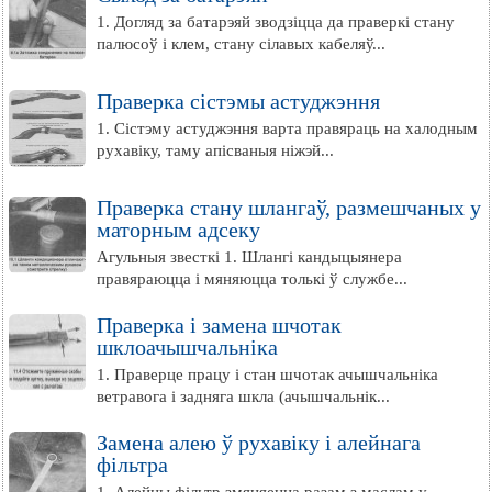
1. Догляд за батарэяй зводзіцца да праверкі стану
палюсоў і клем, стану сілавых кабеляў...
Праверка сістэмы астуджэння
1. Сістэму астуджэння варта правяраць на халодным
рухавіку, таму апісваныя ніжэй...
Праверка стану шлангаў, размешчаных у
маторным адсеку
Агульныя звесткі 1. Шлангі кандыцыянера
правяраюцца і мяняюцца толькі ў службе...
Праверка і замена шчотак
шклоачышчальніка
1. Праверце працу і стан шчотак ачышчальніка
ветравога і задняга шкла (ачышчальнік...
Замена алею ў рухавіку і алейнага
фільтра