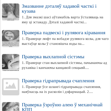
Змазванне дэталяў хадавой часткі і
кузава
1. Для змазкі шасі аўтамабіль варта ўсталяваць на
яму ці эстакаду. Дэталі хадавой часткі...
Праверка падвескі і рулявога кіравання
1. Праверце люфт па вобадзе рулявога колы, для чаго
выстаўце колы ў становішча язды па...
Праверка выхлапной сістэмы
1. Праверце стан выхлапной сістэмы, пачынаючы ад
рухавіка і канчаючы канцавой секцыяй....
Праверка гідрапрывада счаплення
1. Праверце ўсе шлангі гідрапрывада счаплення,
наяўнасць на іх расколін і дэфармацый. 2....
Праверка ўзроўню алею ў механічнай
КПП