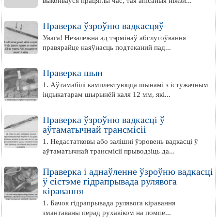
выконваўся працяглы час, тая апісаныя ніжэй...
Праверка ўзроўню вадкасцяў
Увага! Незалежна ад тэрмінаў абслугоўвання
правярайце наяўнасць подтеканий пад...
Праверка шын
1. Аўтамабілі камплектуюцца шынамі з істужачным
індыкатарам шырынёй каля 12 мм, які...
Праверка ўзроўню вадкасці ў
аўтаматычнай трансмісіі
1. Недастатковы або залішні ўзровень вадкасці ў
аўтаматычнай трансмісіі прыводзіць да...
Праверка і аднаўленне ўзроўню вадкасці
ў сістэме гідрапрывада рулявога
кіравання
1. Бачок гідрапрывада рулявога кіравання
змантаваны перад рухавіком на помпе...