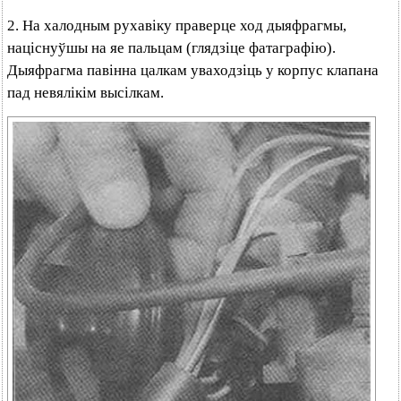
2. На халодным рухавіку праверце ход дыяфрагмы,
націснуўшы на яе пальцам (глядзіце фатаграфію).
Дыяфрагма павінна цалкам уваходзіць у корпус клапана
пад невялікім высілкам.