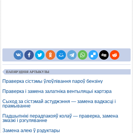
ПАПЯРЭДНІЯ АРТЫКУЛЫ
Праверка сістэмы ўлоўлівання пароў бензіну
Праверка і замена залатніка вентыляцыі картэра
Сыход за сістэмай астуджэння — замена вадкасці і
прамыванне
Падшыпнікі перадпакояў колаў — праверка, замена
змазкі і рэгуляванне
Замена алею ў рэдуктары