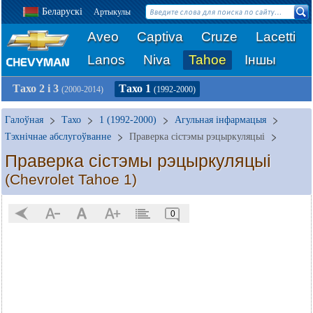
Беларускі
Артыкулы
Aveo
Captiva
Cruze
Lacetti
Lanos
Niva
Tahoe
Іншы
Тахо 2 і 3
Тахо 1
(2000-2014)
(1992-2000)
Галоўная
Тахо
1 (1992-2000)
Агульная інфармацыя
Тэхнічнае абслугоўванне
Праверка сістэмы рэцыркуляцыі
Праверка сістэмы рэцыркуляцыі
(Chevrolet Tahoe 1)
0