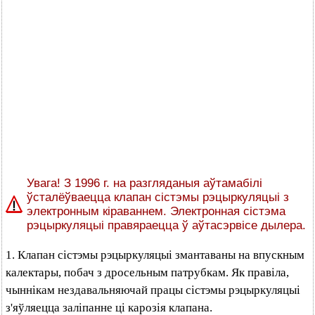
Увага! З 1996 г. на разгляданыя аўтамабілі
ўсталёўваецца клапан сістэмы рэцыркуляцыі з
электронным кіраваннем. Электронная сістэма
рэцыркуляцыі правяраецца ў аўтасэрвісе дылера.
1. Клапан сістэмы рэцыркуляцыі змантаваны на впускным
калектары, побач з дросельным патрубкам. Як правіла,
чыннікам нездавальняючай працы сістэмы рэцыркуляцыі
з'яўляецца заліпанне ці карозія клапана.