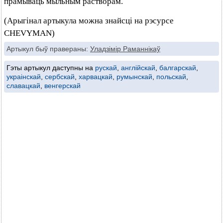
прамываць мыльным растворам.
(Арыгінал артыкула можна знайсці на рэсурсе
CHEVYMAN)
Артыкул быў правераны:
Уладзімір Раманнікаў
Гэты артыкул даступны на
рускай
,
англійскай
,
балгарскай
,
украінскай
,
сербскай
,
харвацкай
,
румынскай
,
польскай
,
славацкай
,
венгерскай