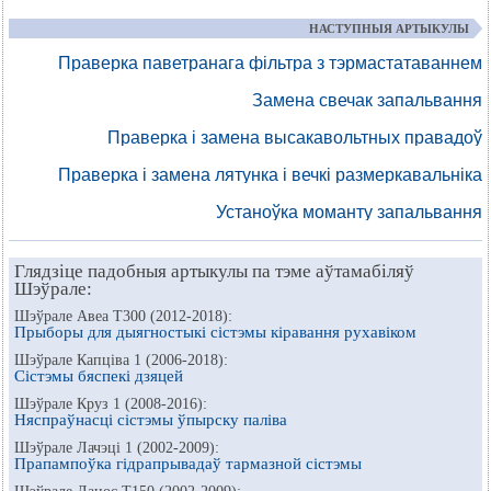
НАСТУПНЫЯ АРТЫКУЛЫ
Праверка паветранага фільтра з тэрмастатаваннем
Замена свечак запальвання
Праверка і замена высакавольтных правадоў
Праверка і замена лятунка і вечкі размеркавальніка
Устаноўка моманту запальвання
Глядзіце падобныя артыкулы па тэме аўтамабіляў
Шэўрале:
Шэўрале Авеа Т300 (2012-2018):
Прыборы для дыягностыкі сістэмы кіравання рухавіком
Шэўрале Капціва 1 (2006-2018):
Сістэмы бяспекі дзяцей
Шэўрале Круз 1 (2008-2016):
Няспраўнасці сістэмы ўпырску паліва
Шэўрале Лачэці 1 (2002-2009):
Прапампоўка гідрапрывадаў тармазной сістэмы