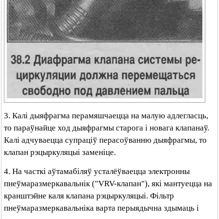
3. Калі дыяфрагма перамяшчаецца на малую адлегласць,
то параўнайце ход дыяфрагмы старога і новага клапанаў.
Калі адчуваецца супраціў перасоўванню дыяфрагмы, то
клапан рэцыркуляцыі заменіце.
4. На часткі аўтамабіляў усталёўваецца электронны
пнеўмаразмеркавальнік ("VRV-клапан"), які мантуецца на
кранштэйне каля клапана рэцыркуляцыі. Фільтр
пнеўмаразмеркавальніка варта перыядычна здымаць і